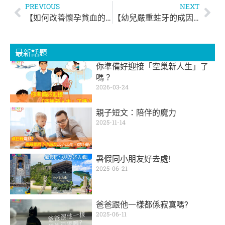
PREVIOUS
NEXT
【如何改善懷孕貧血的問題？】
【幼兒嚴重蛀牙的成因】
最新話題
你準備好迎接「空巢新人生」了
嗎？
2026-03-24
親子短文：陪伴的魔力
2025-11-14
暑假同小朋友好去處!
2025-06-21
爸爸跟他一樣都係寂寞嗎?
2025-06-11