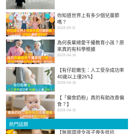
你知道世界上有多少個兒童節
嗎？
2025-05-31
為何長輩總愛干擾教育小孩？原
來真的有科學根據
2025-04-16
【有仔趁嫩生：人工受孕成功率
40歲以上僅26%】
2025-04-16
【「偏食奶粉」真的有助改善偏
食？】
2025-04-15
熱門話題
【無菌環境令孩子喪失抵抗