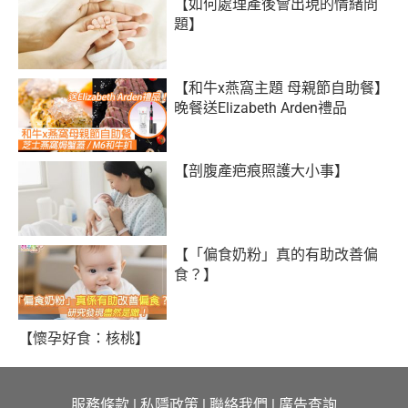
【如何處理產後會出現的情緒問
題】
【和牛x燕窩主題 母親節自助餐】
晚餐送Elizabeth Arden禮品
【剖腹產疤痕照護大小事】
【「偏食奶粉」真的有助改善偏
食？】
【懷孕好食：核桃】
服務條款
|
私隱政策
|
聯絡我們
|
廣告查詢