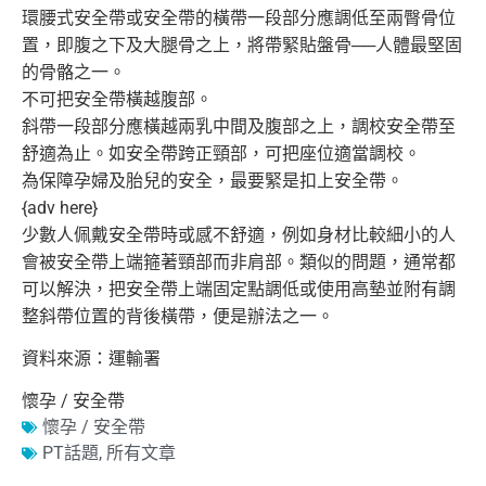
環腰式安全帶或安全帶的橫帶一段部分應調低至兩臀骨位
置，
即腹之下及大腿骨之上，將帶緊貼盤骨──人體最堅固
的骨骼之一。
不可把安全帶橫越腹部。
斜帶一段部分應橫越兩乳中間及腹部之上，調校安全帶至
舒適為止。
如安全帶跨正頸部，可把座位適當調校。
為保障孕婦及胎兒的安全，最要緊是扣上安全帶。
{adv here}
少數人佩戴安全帶時或感不舒適，
例如身材比較細小的人
會被安全帶上端箍著頸部而非肩部。
類似的問題，通常都
可以解決，
把安全帶上端固定點調低或使用高墊並附有調
整斜帶位置的背後橫帶
，便是辦法之一。
資料來源：運輸署
懷孕 / 安全帶
懷孕 / 安全帶
PT話題
,
所有文章