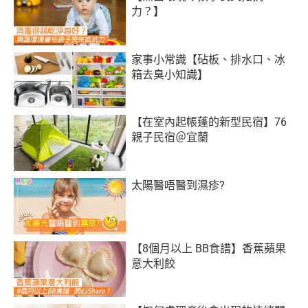
力？】
家事小常識【砧板、排水口、冰
箱去臭小知識】
【在室內起帳蓬的新型民宿】76
親子民宿＠宜蘭
太陽醫唔醫到濕疹?
【8個月以上 BB食譜】香蕉蘋果
意大利餃