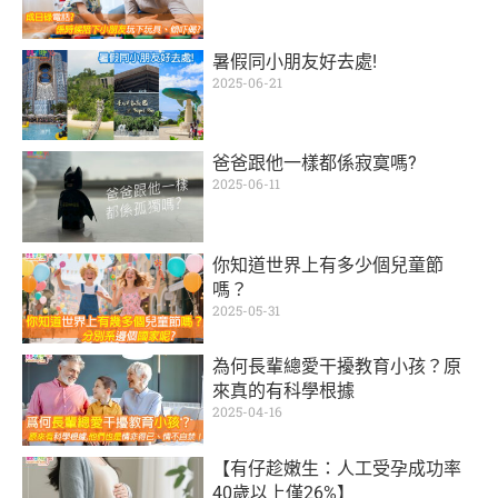
暑假同小朋友好去處!
2025-06-21
爸爸跟他一樣都係寂寞嗎?
2025-06-11
你知道世界上有多少個兒童節
嗎？
2025-05-31
為何長輩總愛干擾教育小孩？原
來真的有科學根據
2025-04-16
【有仔趁嫩生：人工受孕成功率
40歲以上僅26%】