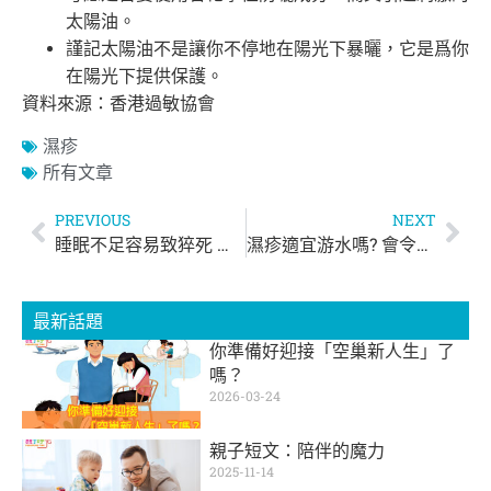
太陽油。
謹記太陽油不是讓你不停地在陽光下暴曬，它是爲你
在陽光下提供保護。
資料來源：香港過敏協會
濕疹
所有文章
PREVIOUS
NEXT
睡眠不足容易致猝死 但睡眠太多又未必好｜各年齡層黃金睡眠時間對照表
濕疹適宜游水嗎? 會令濕疹發作嗎?
最新話題
你準備好迎接「空巢新人生」了
嗎？
2026-03-24
親子短文：陪伴的魔力
2025-11-14