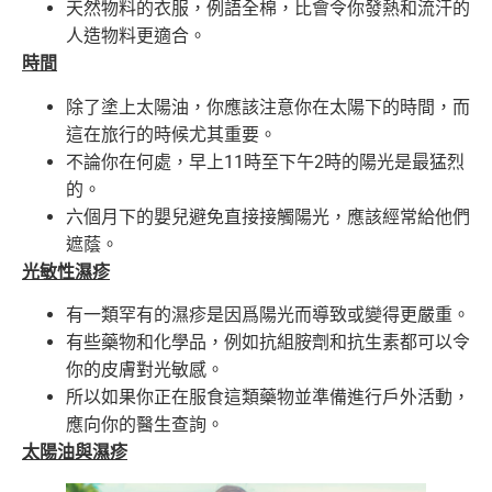
天然物料的衣服，例語全棉，比會令你發熱和流汗的
人造物料更適合。
時間
除了塗上太陽油，你應該注意你在太陽下的時間，而
這在旅行的時候尤其重要。
不論你在何處，早上11時至下午2時的陽光是最猛烈
的。
六個月下的嬰兒避免直接接觸陽光，應該經常給他們
遮蔭。
光敏性濕疹
有一類罕有的濕疹是因爲陽光而導致或變得更嚴重。
有些藥物和化學品，例如抗組胺劑和抗生素都可以令
你的皮膚對光敏感。
所以如果你正在服食這類藥物並準備進行戶外活動，
應向你的醫生查詢。
太陽油與濕疹