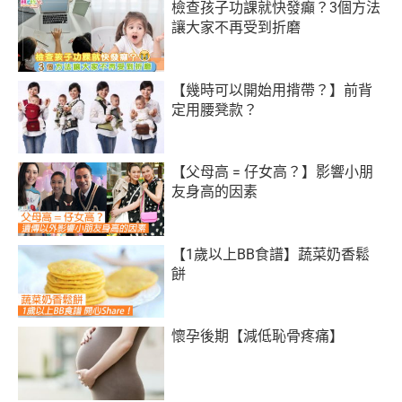
檢查孩子功課就快發癲？3個方法
讓大家不再受到折磨
【幾時可以開始用揹帶？】前背
定用腰凳款？
【父母高 = 仔女高？】影響小朋
友身高的因素
【1歲以上BB食譜】蔬菜奶香鬆
餅
懷孕後期【減低恥骨疼痛】