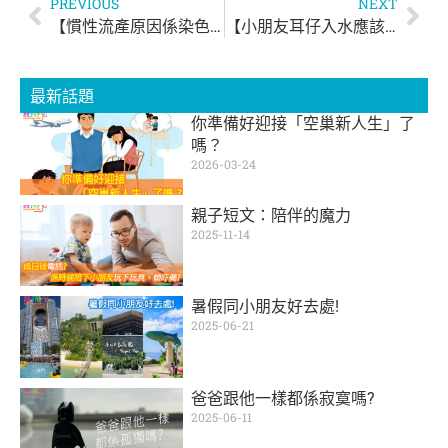
PREVIOUS
NEXT
【慣性流產原因係染色體異常? 】
【小朋友耳仔入水應該點清理？】
最新話題
你準備好迎接「空巢新人生」了
嗎？
2026-03-24
親子短文：陪伴的魔力
2025-11-14
暑假同小朋友好去處!
2025-06-21
爸爸跟他一樣都係寂寞嗎?
2025-06-11