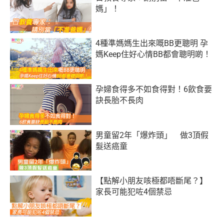
媽」！
4種準媽媽生出來嘅BB更聰明 孕
媽Keep住好心情BB都會聰明啲！
孕婦食得多不如食得對！6飲食要
訣長胎不長肉
男童留2年「爆炸頭」 做3頂假
髮送癌童
【點解小朋友咳極都唔斷尾？】
家長可能犯咗4個禁忌