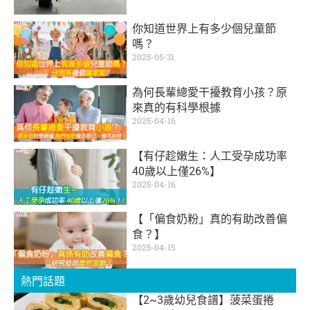
你知道世界上有多少個兒童節
嗎？
2025-05-31
為何長輩總愛干擾教育小孩？原
來真的有科學根據
2025-04-16
【有仔趁嫩生：人工受孕成功率
40歲以上僅26%】
2025-04-16
【「偏食奶粉」真的有助改善偏
食？】
2025-04-15
熱門話題
【2~3歲幼兒食譜】菠菜蛋捲