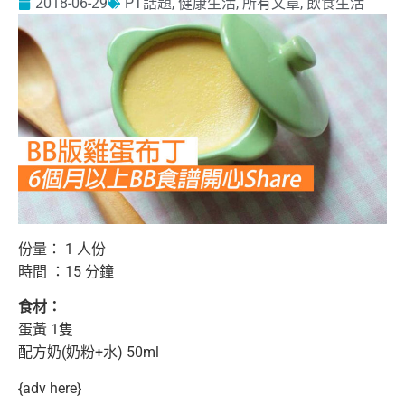
2018-06-29
PT話題
,
健康生活
,
所有文章
,
飲食生活
份量： 1 人份
時間 ：15 分鐘
食材：
蛋黃 1隻
配方奶(奶粉+水) 50ml
{adv here}