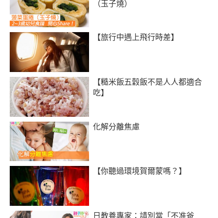
（玉子燒）
【旅行中遇上飛行時差】
【糙米飯五穀飯不是人人都適合
吃】
化解分離焦慮
【你聽過環境賀爾蒙嗎？】
日教養專家：請別當「不准爸