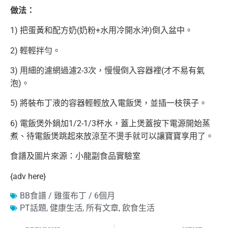
做法：
1) 把蛋黃和配方奶(奶粉+水用冷開水沖)倒入盆中。
2) 輕輕拌勻。
3) 用細的濾網過濾2-3次，慢慢倒入容器裡(才不易有氣
泡)。
5) 將裝布丁液的容器輕輕放入電飯煲，並插一枝筷子。
6) 電飯煲外鍋加1/2-1/3杯水，蓋上煲蓋按下電源開始蒸
煮、待電飯煲跳起來放涼至不燙手就可以讓寶寶享用了。
食譜及圖片來源：小龍副食品實驗室
{adv here}
BB食譜 / 雞蛋布丁 / 6個月
PT話題
,
健康生活
,
所有文章
,
飲食生活