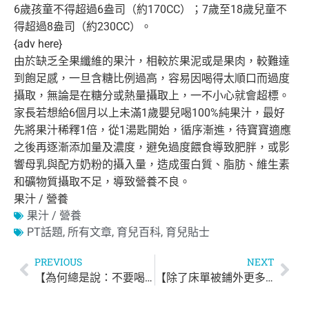
6歲孩童不得超過6盎司（約170CC）；
7歲至18歲兒童不
得超過8盎司（約230CC）。
{adv here}
由於缺乏全果纖維的果汁，相較於果泥或是果肉，較難達
到飽足感，
一旦含糖比例過高，容易因喝得太順口而過度
攝取，
無論是在糖分或熱量攝取上，一不小心就會超標。
家長若想給6個月以上未滿1歲嬰兒喝100%純果汁，
最好
先將果汁稀釋1倍，從1湯匙開始，循序漸進，
待寶寶適應
之後再逐漸添加量及濃度，避免過度餵食導致肥胖，
或影
響母乳與配方奶粉的攝入量，造成蛋白質、脂肪、
維生素
和礦物質攝取不足，導致營養不良。
果汁 / 營養
果汁 / 營養
PT話題
,
所有文章
,
育兒百科
,
育兒貼士
PREVIOUS
NEXT
【為何總是說：不要喝隔夜茶！】
【除了床單被鋪外更多塵蟎的地方！】