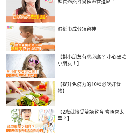
飲食過熱容易罹患食道癌？
濕紙巾成分須留神
【對小朋友有求必應？ 小心害咗
小朋友！】
【提升免疫力的10種必吃好食
物】
【2歲就接受雙語教育 會唔會太
早？】