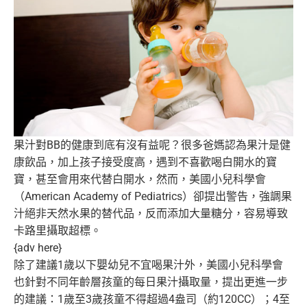
果汁對BB的健康到底有沒有益呢？很多爸媽認為果汁是健
康飲品，
加上孩子接受度高，遇到不喜歡喝白開水的寶
寶，
甚至會用來代替白開水，然而，美國小兒科學會
（American Academy of Pediatrics）卻提出警告，
強調果
汁絕非天然水果的替代品，反而添加大量糖分，
容易導致
卡路里攝取超標。
{adv here}
除了建議1歲以下嬰幼兒不宜喝果汁外，
美國小兒科學會
也針對不同年齡層孩童的每日果汁攝取量，
提出更進一步
的建議：1歲至3歲孩童不得超過4盎司（
約120CC）；4至