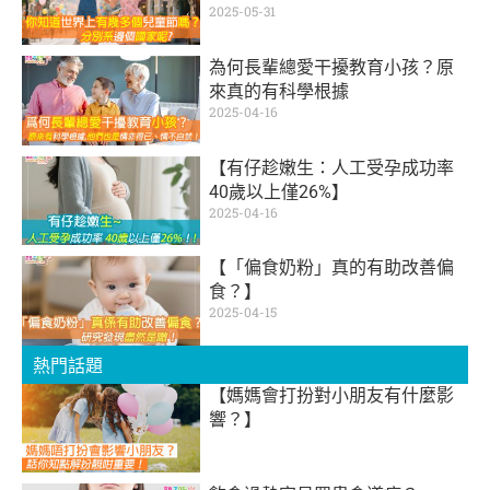
2025-05-31
為何長輩總愛干擾教育小孩？原
來真的有科學根據
2025-04-16
【有仔趁嫩生：人工受孕成功率
40歲以上僅26%】
2025-04-16
【「偏食奶粉」真的有助改善偏
食？】
2025-04-15
熱門話題
【媽媽會打扮對小朋友有什麼影
響？】