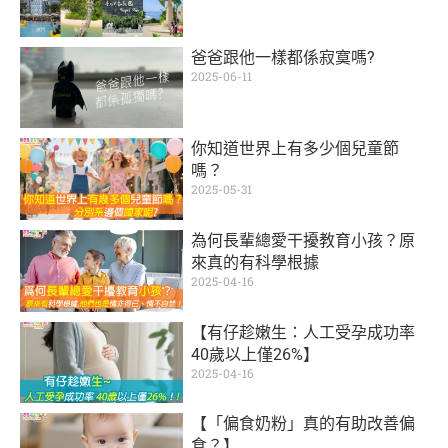
爸爸跟他一樣都係寂寞嗎?
2025-06-11
你知道世界上有多少個兒童節
嗎？
2025-05-31
為何長輩總愛干擾教育小孩？原
來真的有科學根據
2025-04-16
【有仔趁嫩生：人工受孕成功率
40歲以上僅26%】
2025-04-16
【「偏食奶粉」真的有助改善偏
食？】