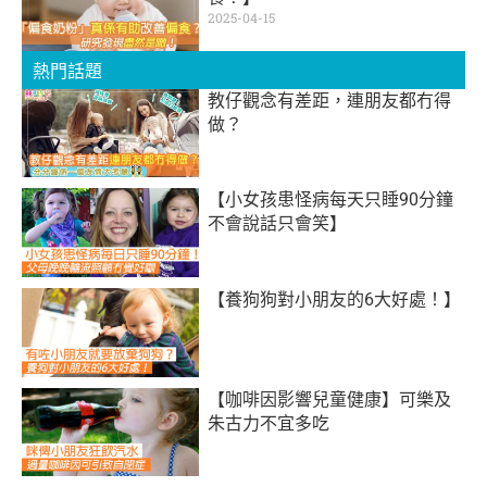
2025-04-15
熱門話題
教仔觀念有差距，連朋友都冇得
做？
【小女孩患怪病每天只睡90分鐘
不會說話只會笑】
【養狗狗對小朋友的6大好處！】
【咖啡因影響兒童健康】可樂及
朱古力不宜多吃