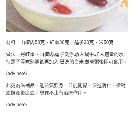
材料：山楂肉50克、紅棗30克、蓮子30克、米50克
做法：將紅棗、山楂肉,蓮子洗淨,放入鍋中,加入適量的水,
待蓮子等煮熟爛後再加入 已洗的白米,煮成粥後即可食用。
{adv here}
此粥為滋補品，能益氣強身，並能開胃、促進消化、還對
產婦產後瘀血、惡露不止有治療作用。
{adv here}