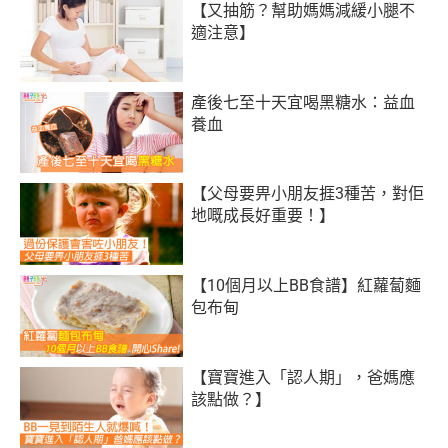
【又抽筋？幫助媽媽減緩小腿不
適注意】
產後七至十天宜喝黑糖水：益血
養血
【父母要畀小朋友捱3種苦，對佢
地嘅成長好重要！】
【10個月以上BB食譜】紅蘿蔔麵
包布甸
【寶寶進入「認人期」，爸媽應
該點做？】