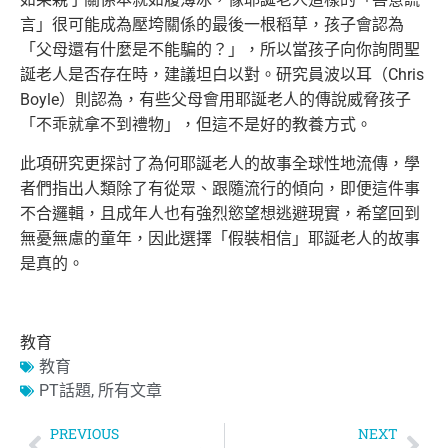
言」很可能成為壓垮關係的最後一根稻草，孩子會認為
「父
母還有什麼是不能騙的？」，所以當孩子向你詢問聖
誕老人是否存在
時，建議坦白以對。研究員波以耳（Chris
Boyle）則認為，有些父母會用耶誕老人的傳說威脅孩子
「不乖
就拿不到禮物」，但這不是好的教養方式。
此項研究更探討了為何耶誕老人的故事全球性地流傳，學
者們指出人
類除了有從眾、跟隨流行的傾向，即便這件事
不合邏輯，
且成年人也有強烈慾望想逃避現實，希望回到
無憂無慮的童年，
因此選擇「假裝相信」耶誕老人的故事
是真的。
教育
教育
PT話題
,
所有文章
PREVIOUS
NEXT