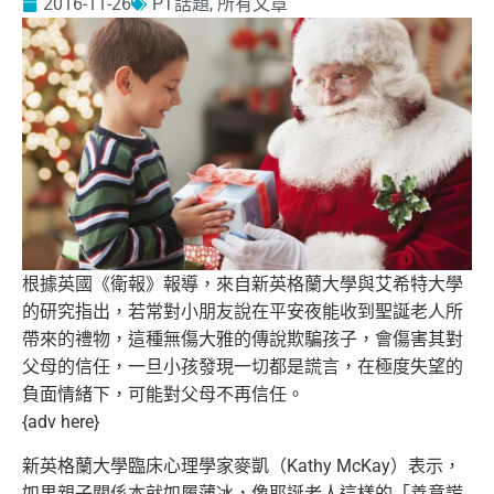
2016-11-26
PT話題
,
所有文章
根據英國《衛報》報導，來自新英格蘭大學與艾希特大學
的研究指出
，若常對小朋友說在平安夜能收到聖誕老人所
帶來的禮物，這種無傷
大雅的傳說欺騙孩子，會傷害其對
父母的信任，一旦小孩發現一切都
是謊言，在極度失望的
負面情緒下，可能對父母不再信任。
{adv here}
新英格蘭大學臨床心理學家麥凱（Kathy McKay）表示，
如果親子關係本就如履薄冰，像耶誕老人這樣的
「善意謊