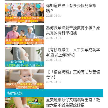
你知道世界上有多少個兒童節
嗎？
2025-05-31
為何長輩總愛干擾教育小孩？原
來真的有科學根據
2025-04-16
【有仔趁嫩生：人工受孕成功率
40歲以上僅26%】
2025-04-16
【「偏食奶粉」真的有助改善偏
食？】
2025-04-15
熱門話題
夏天班細蚊仔又嗡嗡聲出沒！教
你六招不殺生驅蚊妙招