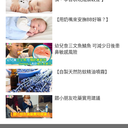
【用奶嘴來安撫BB好嘛？】
幼兒食三文魚鯖魚 可減少日後患
鼻敏感風險
【自製天然防蚊精油噴霧】
餵小朋友吃藥實用建議