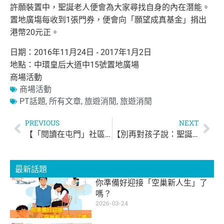
許願裝置中，聖誕老人便會為大家尋找自身的
內在潛能。
置地廣塲每收到1張門券，便會向「願望成真基金」捐出
港幣20元正。
日期：2016年11月24日 ‑ 2017年1月2日
地點：中環皇后大道中15號置地廣場
商場活動
商場活動
PT話題
,
所有文章
,
旅遊消閒
,
旅遊消閒
PREVIOUS
NEXT
【「閱讀在屯門」社區書展 】
【別再對孩子說：聖誕老人會帶來禮物】
最新話題
你準備好迎接「空巢新人生」了
嗎？
2026-03-24