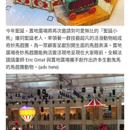
今年聖誕，置地廣場將再次邀請到可愛無比的「聖誕小
熊」連同聖誕老人，率領著一群技藝超凡的活潑動物組成
奇妙馬戲團，為一眾顧客呈獻別開生面的馬戲表演。置地
廣場奇妙馬戲團能夠活靈活現地呈現在大家眼前，全賴法
國插畫師 Eric Giriat 與置地廣場攜手創作出許多生動鬼馬
的馬戲團動物。{adv here}