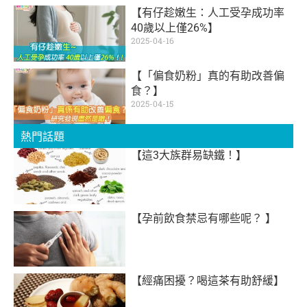
【有仔趁嫩生：人工受孕成功率
40歲以上僅26%】
2025-04-16
【「偏食奶粉」真的有助改善偏
食？】
2025-04-15
熱門話題
【這3大族群易缺鐵！】
【孕前飲食禁忌有哪些呢？ 】
【經痛困擾？喝這茶有助舒緩】