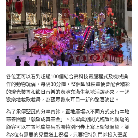
各位更可以看到
超過100個結合高科技電腦程式及機械操
作的動物玩偶，
每隔30分鐘，整個聖誕裝置便會配合精彩
的燈光裝置和節日音樂的
表演充滿生氣地活躍起來，一起
歡樂地載歌載舞，
為觀眾帶來耳目一新的驚喜演出。
為了承傳聖誕的分享真諦，置地廣塲以不同方式支持本地
慈善團體「
願望成真基金」。於聖誕期間光臨置地廣塲的
顧客可以在置地廣塲馬
戲團特別門券上寫上聖誕願望，並
為3位有需要的兒童送上祝福。只
要把特別門券投入聖誕