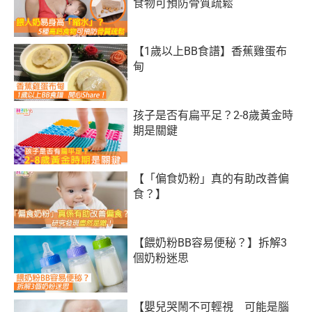
食物可預防骨質疏鬆
【1歲以上BB食譜】香蕉雞蛋布
甸
孩子是否有扁平足？2-8歲黃金時
期是關鍵
【「偏食奶粉」真的有助改善偏
食？】
【餵奶粉BB容易便秘？】拆解3
個奶粉迷思
【嬰兒哭鬧不可輕視 可能是腦