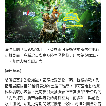
海洋公園「親親動物月」，齊來跟可愛動物前所未有地近
距離見面！
多種珍貴雀鳥及陸生動物將走出展館與你Say
Hi，與你大拍合照留念！
{adv here}
想發掘更多動物知識，記得接受動物「碼」拉松挑戰，
到
指定展館掃描20種特選動物圖鑑二維碼，
即可查看動物資
料及挑戰小遊戲，更可參加大抽獎贏取豐富獎品! 新登場的
「約會海獅」將帶你與可愛的海獅互動，而多項「
與動物
親上加親」活動更有期間限定優惠! 另外，海洋公園全新吉