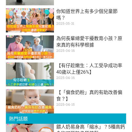
你知道世界上有多少個兒童節
嗎？
2025-05-31
為何長輩總愛干擾教育小孩？原
來真的有科學根據
2025-04-16
【有仔趁嫩生：人工受孕成功率
40歲以上僅26%】
2025-04-16
【「偏食奶粉」真的有助改善偏
食？】
2025-04-15
熱門話題
餵人奶易身高「縮水」？5種高鈣