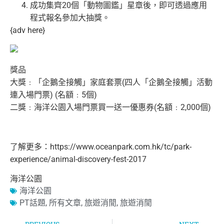
成功集齊20個「動物圖鑑」星章後，
即可透過應用
程式報名參加大抽獎。
{adv here}
獎品
大獎﹕「企鵝全接觸」家庭套票(四人「企鵝全接觸」
活動
連入場門票) (名額﹕5個)
二獎﹕海洋公園入場門票買一送一優惠券(名額﹕2,000個)
了解更多：
https://www.oceanpark.
com.hk/tc/park-
experience/
animal-discovery-fest-2017
海洋公園
海洋公園
PT話題
,
所有文章
,
旅遊消閒
,
旅遊消閒