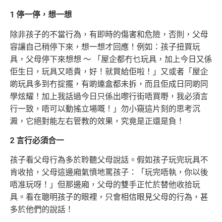
1 停一停，想一想
除非孩子的不當行為，有即時的傷害和危險，否則，父母
容讓自己稍停下來，想一想才回應！例如：孩子扭買玩
具，父母停下來想想 ～ 「屋企都冇乜玩具，加上今日又係
佢生日，玩具又唔貴，好！就買給佢啦！」又或者「屋企
啲玩具多到冇掟擺，有啲連盒都未拆，而且佢成日同啲同
學炫耀！加上我話過今日只係出嚟行街唔買嘢，我必須言
行一致，唔可以動搖立場嘅！」勿小窺這片刻的思考沉
澱，它絕對能左右管教的效果，究竟是正還是負！
2 言行必須合一
孩子看父母行為多於聆聽父母說話。假如孩子玩完玩具不
肯收拾，父母這邊廂氣憤地罵孩子：「玩完唔執，你以後
唔准玩呀！」但那邊廂，父母的雙手正忙於替他收拾玩
具。看在聰明孩子的眼裡，只會相信眼見父母的行為，甚
多於他們的說話！