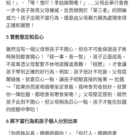
知！」、「嗱！曳吖！李姑娘鬧嘞！」……父母此舉只會進
一步令孩子無畏父母權威，反而傾側於「第三者」的恫嚇
威力。孩子出現不當行為，還是由父母親力親為處理來得
正確和實際！
5 管教堅定和忍心
雖然沒有一個父母想孩子不開心，但亦不可能保證孩子無
時無刻都會開心！「經一事，長一智」，孩子正面成長，
不是單憑父母絮絮不休地提醒或責難，「經歷」，才會讓
孩子學到正確的好行為。例如：孩子扭計不吃飯，父母提
醒過後，就要忍心一點，讓孩子經驗直接的後果 ～ 肚餓
～「如果你而家唔過嚟坐定食飯，我哋食完收拾好，就算
你一陣肚餓，都唔會有嘢食架嘞！」父母堅定原則，縱然
孩子此刻不開心，但父母稍為忍心一點，孩子才能在肚餓
的經驗中學叻！
6 將不當行為和孩子個人分別出來
「你唔執玩具，媽媽唔錫你！」「你打人，媽媽唔要