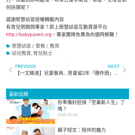
何抉擇呢？
感謝慈慧幼苗授權轉載內容
有育兒問題問專家？即上慈慧幼苗互動資源平台
http://babyparent.org
，專家團隊免費為你適時解難！
慈慧幼苗 / 管教 / 教育
幼兒教育
,
育兒貼士
PREVIOUS
NEXT
【一文睇清】兒童餐具清潔及保養
男童留2年「爆炸頭」 做3頂假髮送癌童
最新話題
你準備好迎接「空巢新人生」了
嗎？
2026-03-24
親子短文：陪伴的魔力