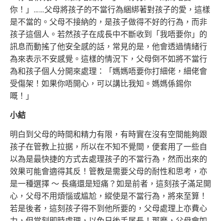
你！」……父母將孩子的不當行為綑綁著對孩子的愛，這樣
是不當的。父母不接納的，是孩子做得不好的行為，而非
孩子這個人。若然孩子在成長中不斷收到「我唔要你」的
訊息而動搖了他安全感的話，常見的是，他會透過情緒行
為來表示不安感覺。這樣的情況下，父母倒不如將不當行
為和孩子個人分開來處理：「媽媽唔要你打細佬，細佬會
受傷架！如果你唔開心，可以講比我知。媽媽係錫你
嘅！」
小結
明白到父母的時間和精力有限，有時實在沒有空間能夠跟
孩子在管教上拉据，所以在不知不覺間，便套用了一些自
以為是最快捷的方式去處理孩子的不當行為，然而出來的
效果可能會適得其反！管教是需要父母的耐性和思考，亦
是一種選擇 ～ 長痛還是短痛？如是前者，這刻孩子滿足開
心，父母不用煩惱或尴尬，縱使是不當行為，將來至算！
若是後者，這刻孩子得不到他所要的，父母處理上亦費心
力，但當刻即時處理，以免日後手尾長！那麼，父母會如