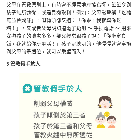
父母在管教原則上，有時會不經意地左搖右擺，每每令到
孩子無所適從，或是見機取利！例如：父母常聲稱「吃糖
無益會爛牙」，但轉頭卻又道：「你乖，我就獎你吃
糖！」，又或者父母明知道電子奶咀 ～ 手提電話 ～ 用來
安撫孩子的壞處多多，卻又經常跟孩子說：「你坐定食
飯，我就給你玩電話！」孩子是聰明的，他慢慢就會拿掐
到父母的矛盾位，就可以乘虛而入！
3 管教假手於人