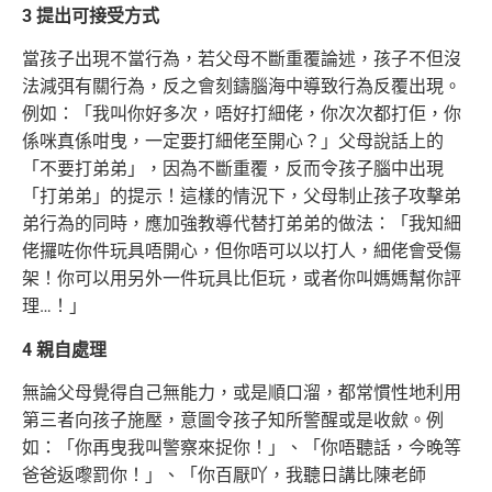
3 提出可接受方式
當孩子出現不當行為，若父母不斷重覆論述，孩子不但沒
法減弭有關行為，反之會刻鑄腦海中導致行為反覆出現。
例如：「我叫你好多次，唔好打細佬，你次次都打佢，你
係咪真係咁曳，一定要打細佬至開心？」父母說話上的
「不要打弟弟」，因為不斷重覆，反而令孩子腦中出現
「打弟弟」的提示！這樣的情況下，父母制止孩子攻擊弟
弟行為的同時，應加強教導代替打弟弟的做法：「我知細
佬攞咗你件玩具唔開心，但你唔可以以打人，細佬會受傷
架！你可以用另外一件玩具比佢玩，或者你叫媽媽幫你評
理…！」
4 親自處理
無論父母覺得自己無能力，或是順口溜，都常慣性地利用
第三者向孩子施壓，意圖令孩子知所警醒或是收歛。例
如：「你再曳我叫警察來捉你！」、「你唔聽話，今晚等
爸爸返嚟罰你！」、「你百厭吖，我聽日講比陳老師