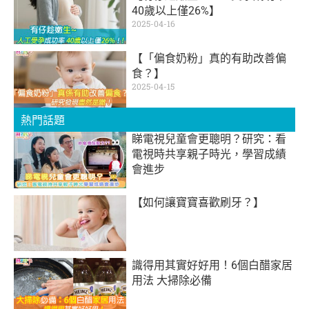
40歲以上僅26%】
2025-04-16
【「偏食奶粉」真的有助改善偏
食？】
2025-04-15
熱門話題
睇電視兒童會更聰明？研究：看
電視時共享親子時光，學習成績
會進步
【如何讓寶寶喜歡刷牙？】
識得用其實好好用！6個白醋家居
用法 大掃除必備