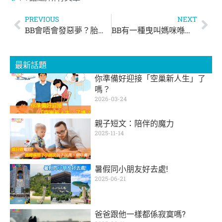
PREVIOUS
NEXT
BB會唔會發惡夢？胎兒8個月大已經會發夢！
BB有一種曳叫媽咪喺度特別曳！| Kylife與二寶之日常
最新話題
你準備好迎接「空巢新人生」了
嗎？
2026-03-24
親子短文：陪伴的魔力
2025-11-14
暑假同小朋友好去處!
2025-06-21
爸爸跟他一樣都係寂寞嗎?