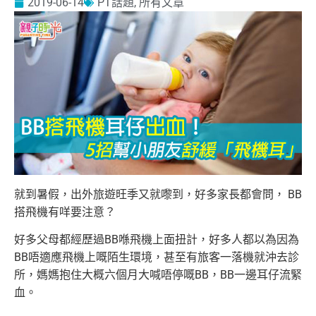
2019-06-14
PT話題
,
所有文章
就到暑假，出外旅遊旺季又就嚟到，好多家長都會問， BB
搭飛機有咩要注意？
好多父母都經歷過BB喺飛機上面扭計，好多人都以為因為
BB唔適應飛機上嘅陌生環境，甚至有旅客一落機就沖去診
所，媽媽抱住大概六個月大喊唔停嘅BB，BB一邊耳仔流緊
血。