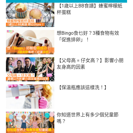
【1歲以上BB食譜】蜂蜜檸檬紙
杯蛋糕
想Bingo食乜好？3種食物有效
「促進排卵」！
【父母高 = 仔女高？】影響小朋
友身高的因素
【保溫瓶應該這樣洗！】
你知道世界上有多少個兒童節
嗎？