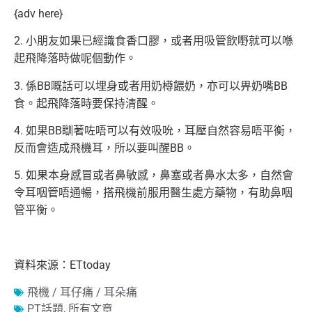
{adv here}
2. 小朋友如果已經識食香口膠，或者用吸管飲嘢就可以喺
起飛降落時做呢個動作。
3. 係BB嘅話可以埋身或者用奶樽餵奶，亦可以畀奶嘴BB
食。起飛降落時要保持清醒。
4. 如果BB瞓著咗唔可以有效吸吮，耳壓自然容易唔平衡，
反而會造成飛機耳，所以要叫醒BB。
5. 如果本身感冒或者鼻敏感，鼻塞或者鼻水太多，自然會
令耳咽管唔通暢，搭飛機前服用醫生處方藥物，有助鼻咽
管平衡。
資料來源：ETtoday
飛機 / 耳仔痛 / 耳朵痛
PT話題
,
所有文章