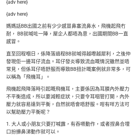
{adv here}
{adv here}
媽媽話BB出國之前有少少感冒鼻塞流鼻水，飛機起飛冇
耐， BB就喊咗一陣，屋企人都唔為意，出國期間BB一直
感冒。
直至回程嗰日，係降落過程BB就喊得越嚟越犀利，之後仲
發現佢一邊耳仔流血。耳仔發炎導致流血嘅情況雖然並唔
常見，但係耳仔唔舒服而導致BB扭計嘅案例就非常多，可
以稱為「飛機耳」。
飛機起飛降落時引起嘅飛機耳，主要係因為耳膜內外壓力
不平衡造成，所以要減輕症狀，只要令耳咽管打開，內外
壓力就容易達到平衡，自然就唔會唔舒服。咁有咩方法可
以幫助壓力平衡呢？
1. 大人或小朋友只要打喊露，有吞嚥動作，或者捏鼻合埋
口扮擤鼻涕動作就可以。