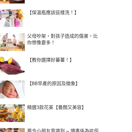
【保溫瓶應該這樣洗！】
父母吵架，對孩子造成的傷害，比
你想像要多！
【教你選擇好蕃薯！】
【BB早產的原因及徵象】
精選3款花茶【養顏又美容】
要令小朋友意識到 ~ 讀書係為咗佢