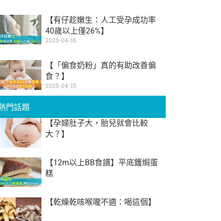
【有仔趁嫩生：人工受孕成功率
40歲以上僅26%】
2025-04-16
【「偏食奶粉」真的有助改善偏
食？】
2025-04-15
熱門話題
【孕婦肚子大，胎兒就會比較
大？】
【12m以上BB食譜】平底鑊焗蛋
糕
【乾燥乾咳喉嚨不適：喝這個】