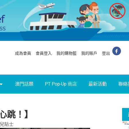
成為會員
會員登入
我的購物籃
我的賬戶
登出
澳門話題
PT Pop-Up 商店
最新活動
聯絡
心跳！】
兒貼士