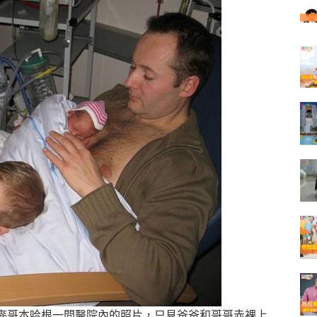
於丹麥哥本哈根一間醫院內的照片，
只見爸爸和哥哥赤裸上