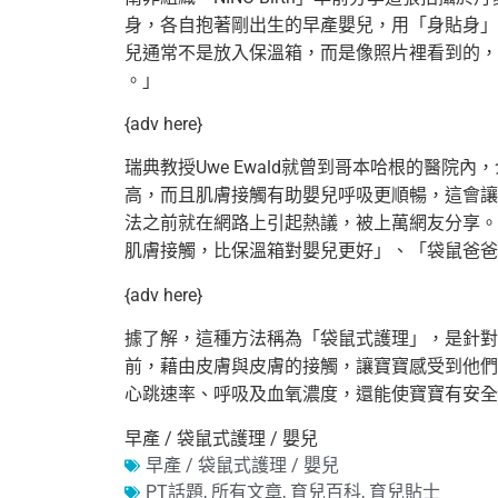
身，各自抱著剛出生的早產嬰兒，用「身貼身
」
兒通常不是放入保溫箱，而是像照
片裡看到的，
。」
{adv here}
瑞典教授Uwe Ewald就曾到哥本哈根的醫院
高，而且肌膚接觸有助嬰兒呼吸更順暢，
這會讓
法之
前就在網路上引起熱議，被上萬網友分享。
肌膚接觸，比保溫箱對嬰兒更好」、
「袋鼠爸爸
{adv here}
據了解，這種方法稱為「袋鼠式護理」，是針對
前，藉由皮膚與皮膚的接觸，
讓寶寶感受到他們
心跳速率、呼吸及血氧濃度，還能使寶寶有安全
早產 / 袋鼠式護理 / 嬰兒
早產 / 袋鼠式護理 / 嬰兒
PT話題
,
所有文章
,
育兒百科
,
育兒貼士