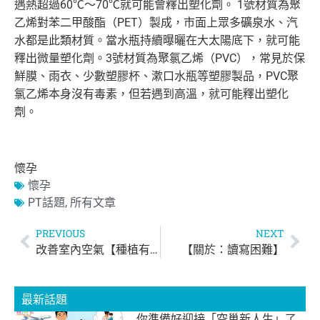
遇熱超過60℃〜70℃
就可能會釋出塑化劑。 1號材質為聚
乙烯對苯二甲酸酯（PET）製成，
市面上眾多礦泉水、汽
水都是此類材質。
當水瓶持續曝曬在大太陽底下，就可能
釋出微量塑化劑。
3號材質為聚氯乙烯（PVC），常見於保
鮮膜、雨衣、
少數塑膠杯、漱口水瓶等塑膠製品，PVC聚
氯乙烯本身沒有毒素，
但若遇到高溫，就可能釋出塑化
劑。
懷孕
懷孕
PT話題
,
所有文章
PREVIOUS
NEXT
改善室內空氣【種植有效淨化空氣的植物】
【關於：讀寫困難】
最新話題
你準備好迎接「空巢新人生」了