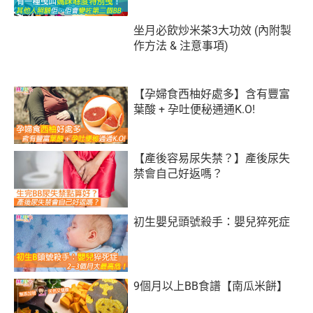
坐月必飲炒米茶3大功效 (內附製
作方法 & 注意事項)
【孕婦食西柚好處多】含有豐富
葉酸 + 孕吐便秘通通K.O!
【產後容易尿失禁？】產後尿失
禁會自己好返嗎？
初生嬰兒頭號殺手：嬰兒猝死症
9個月以上BB食譜【南瓜米餅】