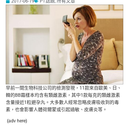
2017-06-19
PT話題
,
所有文章
早前一間生物科技公司的檢測發現，11款來自歐美、日、
韓的BB霜樣本均含有類雌激素，
其中1款每克的類雌激素
含量接近1粒避孕丸。
大多數人經常忽略皮膚吸收到的毒
素，
也會影響人體荷爾蒙或引起過敏、皮膚炎等。
{adv here}