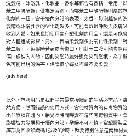
洗髮精、沐浴乳、化妝品、香水等都含有香精，常用「
鄰
苯二甲酸酯類」做為定香劑，
而鄰苯二甲酸酯類則屬於塑
化劑的一種，會干擾內分泌的表現。
太香、發泡越多的洗
髮精或沐浴乳含的塑化劑越多，
可能會透過呼吸與皮膚吸
收到人體，
如果長期使用含有塑化劑的用品，還是可能會
對人體造成影響。
另外，目前染髮劑多為氧化性染劑「對
苯二胺」，
染髮時若頭皮有傷口，則對苯二胺可能會經由
傷口處進入人體，
因此染髮時最好避免染到髮根，為了避
免可能出現的傷害，
建議懷孕婦女盡量不要染髮。
{adv here}
此外，塑膠用品是我們平常最常接觸到的生活必需品，雖
然方便，
然而錯誤的使用方式，會使材質內的有毒物質溶
出並累積在體內，
胎兒長時間曝露在這些有毒物質中，會
影響智力發展與干擾內分泌，
孕婦不可不慎。當塑膠製品
底部為回收辨識碼1號及3號時，
就要特別注意這兩種材質