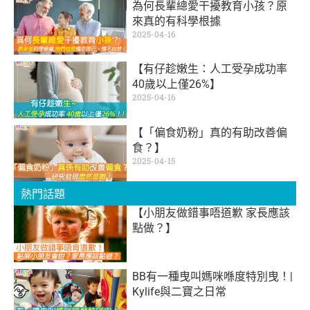
為何長輩總愛干擾教育小孩？原
來真的有科學根據
2025-04-16
【有仔趁嫩生：人工受孕成功率
40歲以上僅26%】
2025-04-16
【「偏食奶粉」真的有助改善偏
食？】
2025-04-15
熱門話題
【小朋友做錯事唔道歉 家長應該
點做？】
BB有一種曳叫媽咪喺度特別曳！|
Kylife與二寶之日常