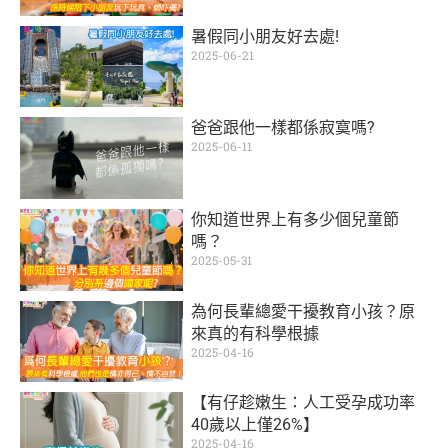
暑假同小朋友好去處!
2025-06-21
爸爸跟他一樣都係寂寞嗎?
2025-06-11
你知道世界上有多少個兒童節
嗎？
2025-05-31
為何長輩總愛干擾教育小孩？原
來真的有科學根據
2025-04-16
【有仔趁嫩生：人工受孕成功率
40歲以上僅26%】
2025-04-16