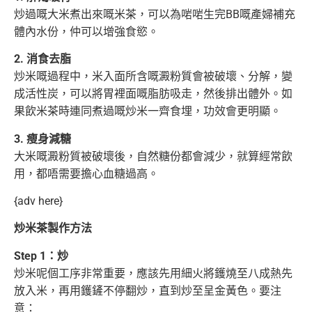
炒過嘅大米煮出來嘅米茶，可以為啱啱生完BB嘅產婦補充
體內水份，仲可以增強食慾。
2. 消食去脂
炒米嘅過程中，米入面所含嘅澱粉質會被破壞、分解，變
成活性炭，可以將胃裡面嘅脂肪吸走，然後排出體外。如
果飲米茶時連同煮過嘅炒米一齊食埋，功效會更明顯。
3. 瘦身減糖
大米嘅澱粉質被破壞後，自然糖份都會減少，就算經常飲
用，都唔需要擔心血糖過高。
{adv here}
炒米茶製作方法
Step 1：炒
炒米呢個工序非常重要，應該先用細火將鑊燒至八成熱先
放入米，再用鑊鏟不停翻炒，直到炒至呈金黃色。要注
意：