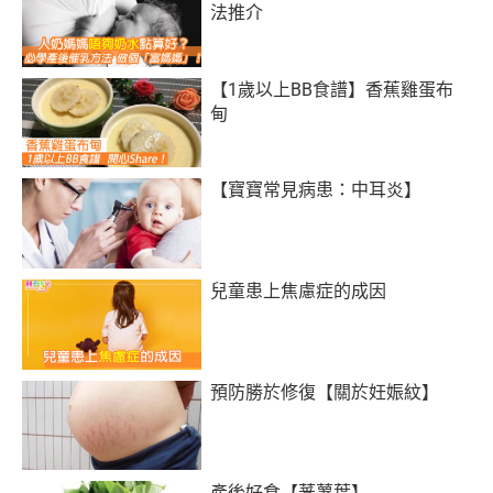
法推介
【1歲以上BB食譜】香蕉雞蛋布
甸
【寶寶常見病患：中耳炎】
兒童患上焦慮症的成因
預防勝於修復【關於妊娠紋】
產後好食【蕃薯葉】