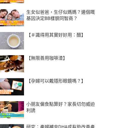
生女似爸爸，生仔似媽媽？邊個嘅
基因決定BB樣貌同智商？
【‪＃‎識得用其實好好用‬：醋】
【無限善用咖啡渣】
【孕婦可以戴隱形眼鏡嗎？】
小朋友偏食點算好？家長切勿威迫
利誘
研究：產婦補充DHA或有助改善產