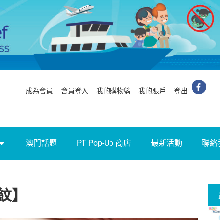
成為會員
會員登入
我的購物籃
我的賬戶
登出
澳門話題
PT Pop-Up 商店
最新活動
聯絡
紋】