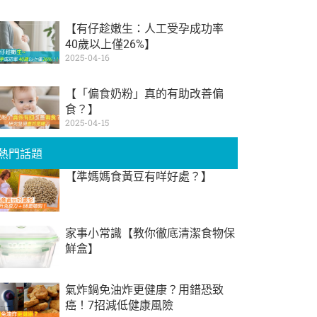
【有仔趁嫩生：人工受孕成功率
40歲以上僅26%】
2025-04-16
【「偏食奶粉」真的有助改善偏
食？】
2025-04-15
熱門話題
【準媽媽食黃豆有咩好處？】
家事小常識【教你徹底清潔食物保
鮮盒】
氣炸鍋免油炸更健康？用錯恐致
癌！7招減低健康風險