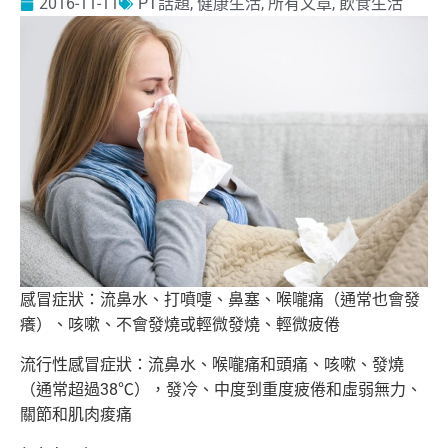
2016-11-11
PT話題
,
健康生活
,
所有文章
,
飲食生活
感冒症狀：流鼻水、打噴嚏、鼻塞、喉嚨痛（通常也會發
癢）、咳嗽
、不會發燒或輕微發燒、輕微疲倦
流行性感冒症狀：流鼻水、喉嚨痛和頭痛、咳嗽、發燒
（通常超過3
8℃），發冷、中度到重度疲倦和虛弱無力、
關節和肌肉痠痛