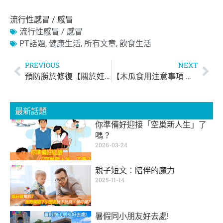
流行性感冒 / 感冒
流行性感冒 / 感冒
PT話題
,
健康生活
,
所有文章
,
飲食生活
PREVIOUS
NEXT
預防勝於修復【關於妊娠紋】
【木瓜食用注意事項 青木瓜孕婦不宜】
最新話題
你準備好迎接「空巢新人生」了
嗎？
2026-03-24
親子短文：陪伴的魔力
2025-11-14
暑假同小朋友好去處!