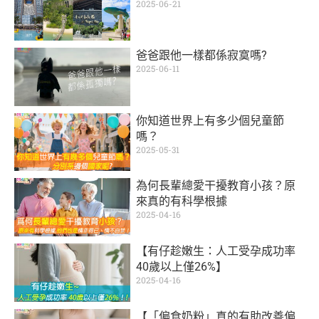
2025-06-21
爸爸跟他一樣都係寂寞嗎?
2025-06-11
你知道世界上有多少個兒童節
嗎？
2025-05-31
為何長輩總愛干擾教育小孩？原
來真的有科學根據
2025-04-16
【有仔趁嫩生：人工受孕成功率
40歲以上僅26%】
2025-04-16
【「偏食奶粉」真的有助改善偏