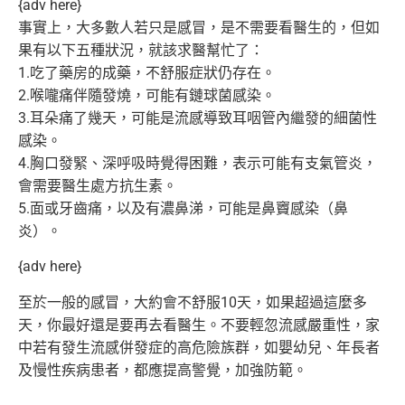
{adv here}
事實上，大多數人若只是感冒，是不需要看醫生的，但如
果有以下五
種狀況，就該求醫幫忙了：
1.吃了藥房的成藥，不舒服症狀仍存在。
2.喉嚨痛伴隨發燒，可能有鏈球菌感染。
3.耳朵痛了幾天，可能是流感導致耳咽管內繼發的細菌性
感染。
4.胸口發緊、深呼吸時覺得困難，表示可能有支氣管炎，
會需要醫
生處方抗生素。
5.面或牙齒痛，以及有濃鼻涕，可能是鼻竇感染（鼻
炎）。
{adv here}
至於一般的感冒，大約會不舒服10天，如果超過這麼多
天，你最好
還是要再去看醫生。不要輕忽流感嚴重性，家
中若有發生流感併發症
的高危險族群，如嬰幼兒、年長者
及慢性疾病患者，都應提高警覺，
加強防範。