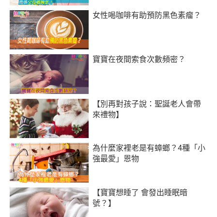
女性喝咖啡有助預防黑色素瘤？
寶寶在夜間索食次數頻密？
【別再對孩子說：聖誕老人會帶
來禮物】
為什麼家裡老是有蟑螂？4種「小
強最愛」恩物
【寶寶想睡了 會發出睡眠暗
號？】