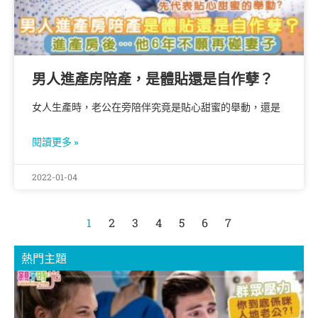
男人進產房陪產，是體貼還是自作孽？
女人生產時，老公在旁陪伴究竟是貼心甜蜜的舉動，還是
閱讀更多 »
2022-01-04
1
2
3
4
5
6
7
熱門主題