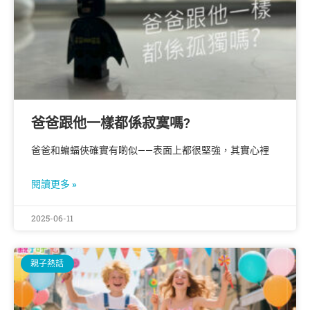
爸爸跟他一樣都係寂寞嗎?
爸爸和蝙蝠俠確實有啲似——表面上都很堅強，其實心裡
閱讀更多 »
2025-06-11
親子熱話