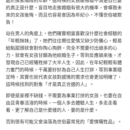
處於探索階段的年齡，這時候的女孩壓根還不清楚自己要
的真正是什麼，盲目地走進婚姻有很大的機率，會導致未
來的女孩後悔，而且也容易會因為年紀小，不懂世俗被欺
負！
站在男人的角度上，他們確實相當喜歡沒什麼社會經驗的
「年輕妹妹」了，她們往往嚮往愛情又缺少防備心，輕易
給點甜頭就會對你掏心掏肺，完全不需要付出過多的心
力，就會有女孩甘願為他結婚生子。等到反應過來後，才
發現自己已經犧牲掉了大半人生，因此，在年紀輕輕有體
力奮鬥的時候，千萬要好好為自己人生打拼，等到事業穩
定時，其實也就代表女孩對感情的需求也會更加明確了，
這時候找到的對象「才是真正合適的人」。
即使是家裡不缺錢，不需要為事業打拼的女孩，也要在自
由且青春活潑的時候，一個人多去體驗人生，多走走看
看，更了解自己是什麼樣的人、要的是什麼。
否則很有可能又會淪落為世俗最常見的「愛情犧牲品」。