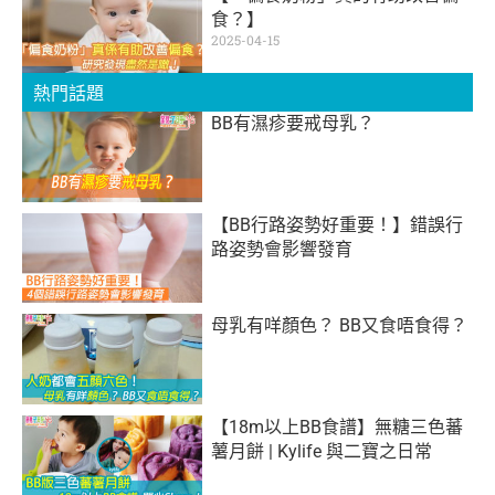
食？】
2025-04-15
熱門話題
BB有濕疹要戒母乳？
【BB行路姿勢好重要！】錯誤行
路姿勢會影響發育
母乳有咩顏色？ BB又食唔食得？
【18m以上BB食譜】無糖三色蕃
薯月餅 | Kylife 與二寶之日常