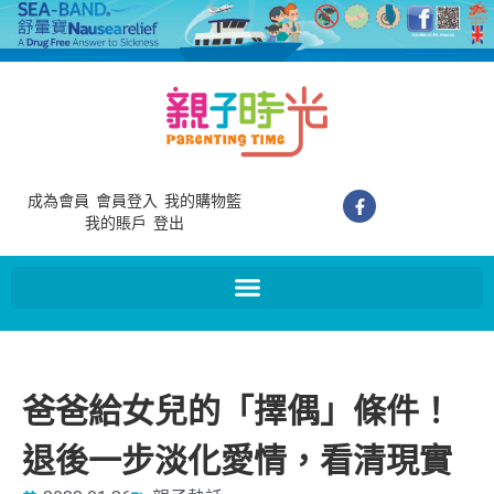
成為會員
會員登入
我的購物籃
我的賬戶
登出
爸爸給女兒的「擇偶」條件！
退後一步淡化愛情，看清現實