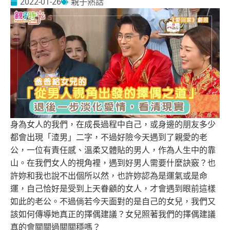
2022-01-26
親子熱話
身為女人的我們，在成長過程中自己，或身邊的朋友多少
都會出現「渣男」二字，不過好險今天遇到了親愛的老
公，一位有責任感、溫柔又體貼的男人，作為人生中的靠
山。在我們女人的視角裡，遇到好男人需要什麼訣竅？也
許妳和我也說不出個所以然，也許妳認為是運氣或是命
運，自己恰好是受到上天眷顧的女人，才會遇到眼前這樣
如此的老公。不過倘若今天面對的是自己的女兒，我們又
該如何傳導她真正的擇偶建議？女兒照著我們的擇偶建議
真的會關關過關關穩嗎？