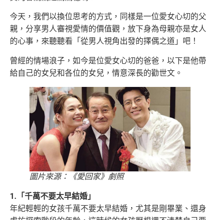
今天，我們以換位思考的方式，同樣是一位愛女心切的父
親，分享男人審視愛情的價值觀，放下身為母親亦是女人
的心事，來聽聽看「從男人視角出發的擇偶之道」吧！
曾經的情場浪子，如今是位愛女心切的爸爸，以下是他帶
給自己的女兒和各位的女兒，情意深長的勸世文。
圖片來源：《愛回家》劇照
1.
「千萬不要太早結婚」
年紀輕輕的女孩千萬不要太早結婚，尤其是剛畢業、還身