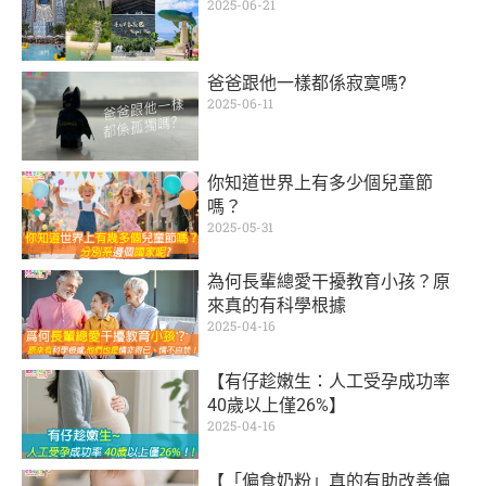
2025-06-21
爸爸跟他一樣都係寂寞嗎?
2025-06-11
你知道世界上有多少個兒童節
嗎？
2025-05-31
為何長輩總愛干擾教育小孩？原
來真的有科學根據
2025-04-16
【有仔趁嫩生：人工受孕成功率
40歲以上僅26%】
2025-04-16
【「偏食奶粉」真的有助改善偏