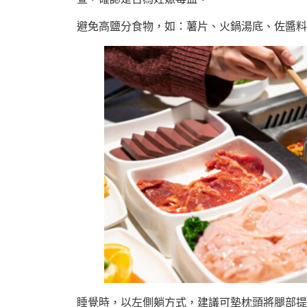
避免高鹽分食物，如：薯片、火鍋湯底、佐醬料
睡覺時，以左側躺方式，建議可墊枕頭將腿部提