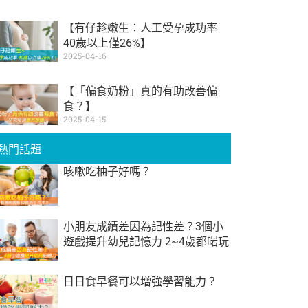
【有仔趁嫩生：人工受孕成功率
40歲以上僅26%】
2025-04-16
【「偏食奶粉」真的有助改善偏
食？】
2025-04-15
熱門話題
咳嗽吃柚子好嗎？
小朋友成績差因為記性差？3個小
遊戲提升幼兒記憶力 2~4歲都啱玩
日日食早餐可以增強學習能力？