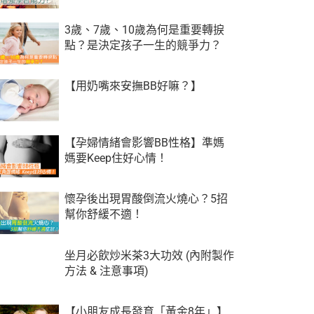
3歲、7歲、10歲為何是重要轉捩
點？是決定孩子一生的競爭力？
【用奶嘴來安撫BB好嘛？】
【孕婦情緒會影響BB性格】準媽
媽要Keep住好心情！
懷孕後出現胃酸倒流火燒心？5招
幫你舒緩不適！
坐月必飲炒米茶3大功效 (內附製作
方法 & 注意事項)
【小朋友成長發育「黃金8年」】