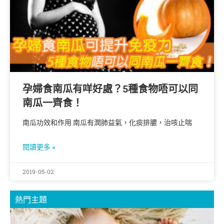
孕婦食南瓜有咩好處？5種食物唔可以同
南瓜一齊食！
南瓜功效和作用 南瓜有潤肺益氣，化痰排膿，治咳止喘
閱讀更多 »
2019-05-02
熱門主題