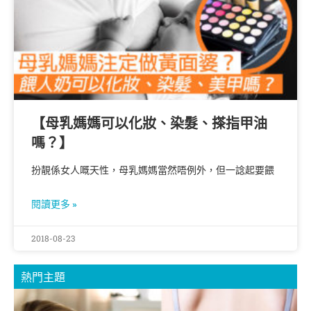
【母乳媽媽可以化妝、染髮、搽指甲油
嗎？】
扮靚係女人嘅天性，母乳媽媽當然唔例外，但一諗起要餵
閱讀更多 »
2018-08-23
熱門主題