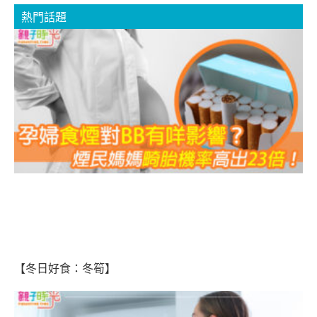
熱門話題
B
2
【冬日好食：冬筍】