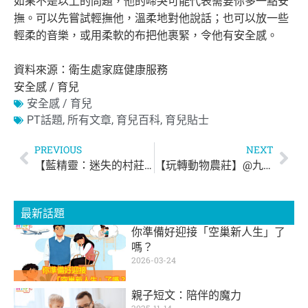
如果不是以上的問題，他的啼哭可能代表需要你多一點安
撫。
可以先嘗試輕撫他，溫柔地對他說話；也可以放一些
輕柔的音樂，
或用柔軟的布把他裹緊，令他有安全感。
資料來源：衛生處家庭健康服務
安全感 / 育兒
安全感 / 育兒
PT話題
,
所有文章
,
育兒百科
,
育兒貼士
PREVIOUS
NEXT
【藍精靈：迷失的村莊 Let's Have Fun! 開心大發現 】
【玩轉動物農莊】@九龍灣國際展貿中心E-Max
最新話題
你準備好迎接「空巢新人生」了
嗎？
2026-03-24
親子短文：陪伴的魔力
2025-11-14