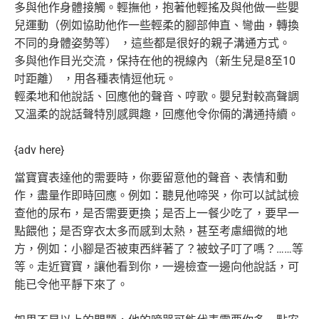
多與他作身體接觸。輕撫他，抱著他輕搖及與他做一些嬰
兒運動（
例如協助他作一些輕柔的腳部伸直、彎曲，轉換
不同的身體姿勢等） ，這些都是很好的親子溝通方式。
多與他作目光交流，保持在他的視線內（新生兒是8至10
吋距離） ，用各種表情逗他玩。
輕柔地和他說話、回應他的聲音、哼歌。
嬰兒對較高聲調
又溫柔的說話聲特別感興趣，
回應他令你倆的溝通持續。
{adv here}
當寶寶表達他的需要時，你要留意他的聲音、表情和動
作，
盡量作即時回應。例如：聽見他啼哭，你可以試試檢
查他的尿布，
是否需要更換；是否上一餐少吃了，要早一
點餵他；
是否穿衣太多而感到太熱，甚至考慮細微的地
方，例如：
小腳是否被東西絆著了？被蚊子叮了嗎？……等
等。走近寶寶，
讓他看到你，一邊檢查一邊向他說話，可
能已令他平靜下來了。