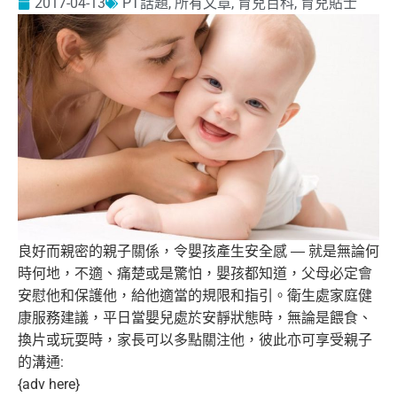
2017-04-13
PT話題
,
所有文章
,
育兒百科
,
育兒貼士
良好而親密的親子關係，令嬰孩產生安全感 ― 就是無論何
時何地，不適、痛楚或是驚怕，嬰孩都知道，
父母必定會
安慰他和保護他，給他適當的規限和指引。
衛生處家庭健
康服務建議，平日當嬰兒處於安靜狀態時，
無論是餵食、
換片或玩耍時，家長可以多點關注他，
彼此亦可享受親子
的溝通:
{adv here}