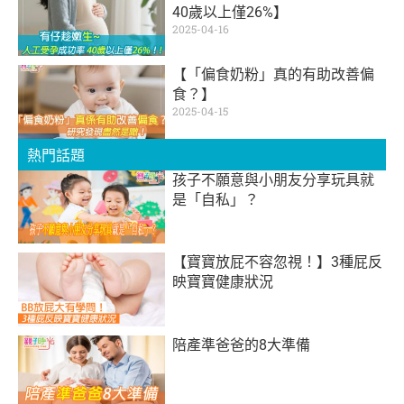
40歲以上僅26%】
2025-04-16
【「偏食奶粉」真的有助改善偏
食？】
2025-04-15
熱門話題
孩子不願意與小朋友分享玩具就
是「自私」？
【寶寶放屁不容忽視！】3種屁反
映寶寶健康狀況
陪產準爸爸的8大準備