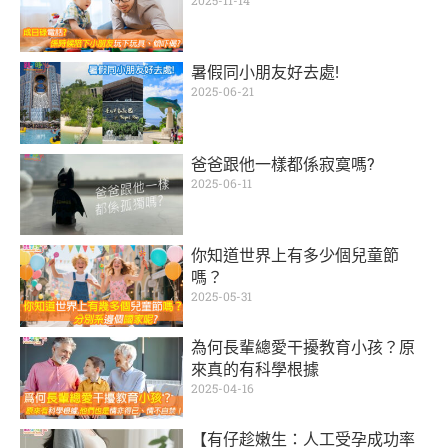
暑假同小朋友好去處!
2025-06-21
爸爸跟他一樣都係寂寞嗎?
2025-06-11
你知道世界上有多少個兒童節
嗎？
2025-05-31
為何長輩總愛干擾教育小孩？原
來真的有科學根據
2025-04-16
【有仔趁嫩生：人工受孕成功率