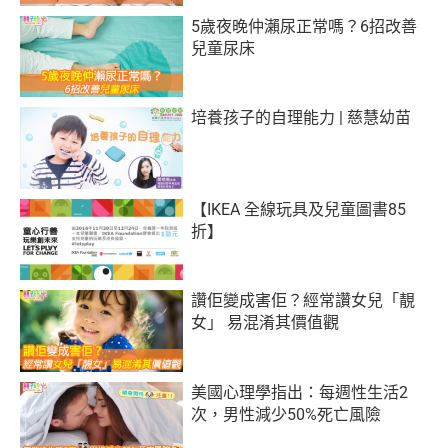
5歲夜晚仲瀨尿正常嗎？6招改善
兒童尿床
培養孩子的自理能力 | 慈慧幼苗
【IKEA 全線玩具及兒童圖書85
折】
讚佢變成害佢？經常讚女兒「靚
女」 易混淆其價值觀
美國心理學指出：每週性生活2
次，男性減少50%死亡風險