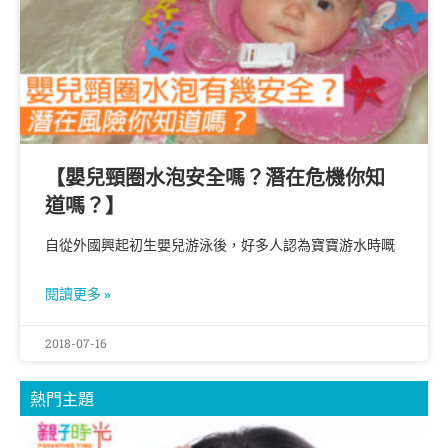
【嬰兒頸圈水泡安全嗎？潛在危機你知
道嗎？】
自從外國興起初生嬰兒游泳後，好多人認為寶寶游水時嘅
閱讀更多 »
2018-07-16
熱門主題