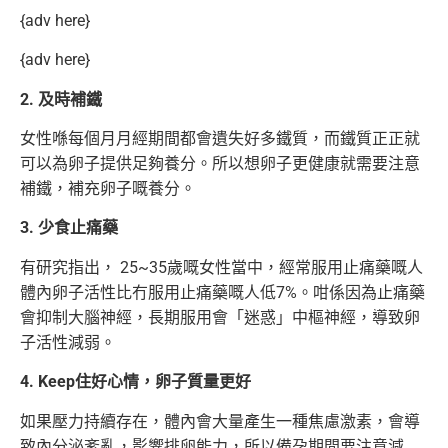
{adv here}
{adv here}
2. 及時補鐵
女性喺每個月月經期間都會遺失好多鐵質，而鐵質正正就
可以為卵子提供足夠養分。所以想卵子更健康就需要注意
補鐵，補充卵子嘅養分。
3. 少食止痛藥
有研究指出， 25~35歲嘅女性當中，經常服用止痛藥嘅人
體內卵子活性比冇服用止痛藥嘅人低7%。咁係因為止痛藥
會抑制大腦神經，長期服用會「迷惑」中樞神經，導致卵
子活性減弱。
4. Keep住好心情，卵子質量更好
如果壓力持續存在，體內會大量產生一種焦慮激素，會導
致內分泌紊亂，影響排卵能力，所以備孕期間要注意減