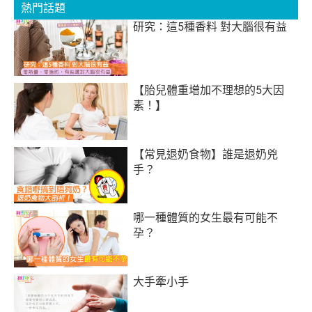
熱門話題
研究：這5種香料 對大腦很有益
【胎兒體重增加不理想的5大因
素！】
【常見退奶食物】誰是退奶兇
手？
哪一種體質的女生最有可能不
孕？
大手牽小手