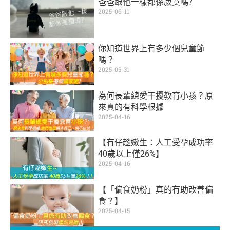
爸爸跟他一樣都係寂寞嗎?
2025-06-11
你知道世界上有多少個兒童節
嗎？
2025-05-31
為何長輩總愛干擾教育小孩？原
來真的有科學根據
2025-04-16
【有仔趁嫩生：人工受孕成功率
40歲以上僅26%】
2025-04-16
【「偏食奶粉」真的有助改善偏
食？】
2025-04-15