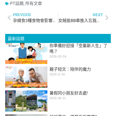
PT話題
,
所有文章
PREVIOUS
NEXT
孕婦食3種食物會影響小朋友智力發展
女賊偷BB車進入忘我境界 漏低小朋友喺舖頭！
最新話題
你準備好迎接「空巢新人生」了
嗎？
2026-03-24
親子短文：陪伴的魔力
2025-11-14
暑假同小朋友好去處!
2025-06-21