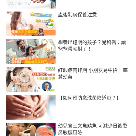
產後乳房保養注意
想養出聰明的孩子？兒科醫：讓
爸爸帶就對了！
紅眼症高峰期 小朋友易中招 │ 慈
慧幼苗
【如何預防念珠菌陰道炎？】
幼兒食三文魚鯖魚 可減少日後患
鼻敏感風險