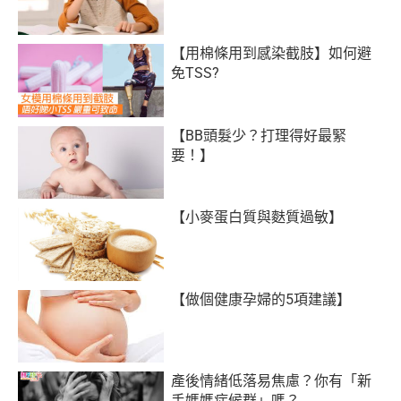
【用棉條用到感染截肢】如何避
免TSS?
【BB頭髮少？打理得好最緊
要！】
【小麥蛋白質與麩質過敏】
【做個健康孕婦的5項建議】
產後情緒低落易焦慮？你有「新
手媽媽症候群」嗎？