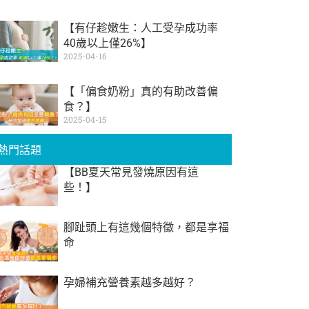
【有仔趁嫩生：人工受孕成功率
40歲以上僅26%】
2025-04-16
【「偏食奶粉」真的有助改善偏
食？】
2025-04-15
熱門話題
【BB夏天常見發燒原因有這
些！】
腳趾頭上有這幾個特徵，都是享福
命
孕婦補充營養素越多越好？