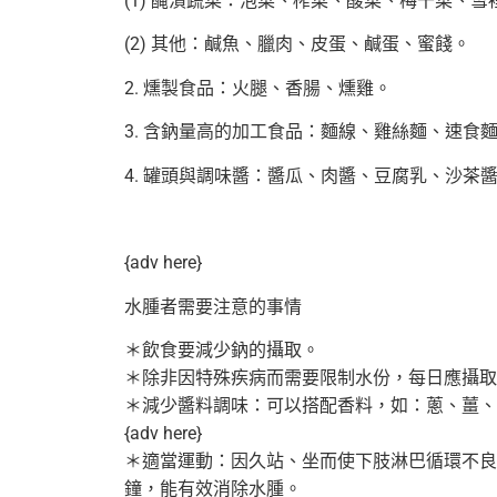
(1) 醃漬蔬菜：泡菜、榨菜、酸菜、梅干菜、
(2) 其他：鹹魚、臘肉、皮蛋、鹹蛋、蜜餞。
2. 燻製食品：火腿、香腸、燻雞。
3. 含鈉量高的加工食品：麵線、雞絲麵、速食
4. 罐頭與調味醬：醬瓜、肉醬、豆腐乳、沙茶
{adv here}
水腫者需要注意的事情
＊飲食要減少鈉的攝取。
＊除非因特殊疾病而需要限制水份，每日應攝取
＊減少醬料調味：可以搭配香料，如：蔥、薑、
{adv here}
＊適當運動：因久站、坐而使下肢淋巴循環不良
鐘，能有效消除水腫。