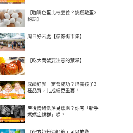
【咖啡色蛋比較營養？挑選雞蛋3
秘訣】
周日好去處【糖廠街市集】
【吃大閘蟹要注意的禁忌】
成績好就一定會成功？培養孩子3
種品質，比成績更重要！
產後情緒低落易焦慮？你有「新手
媽媽症候群」嗎？
【配方奶粉沖好後，可以放幾