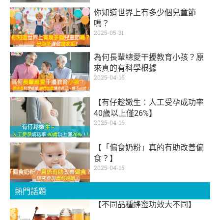
你知道世界上有多少個兒童節
嗎？
2025-05-31
為何長輩總愛干擾教育小孩？原
來真的有科學根據
2025-04-16
【有仔趁嫩生：人工受孕成功率
40歲以上僅26%】
2025-04-16
【「偏食奶粉」真的有助改善偏
食？】
2025-04-15
熱門話題
【不同品種蜂蜜功效大不同】