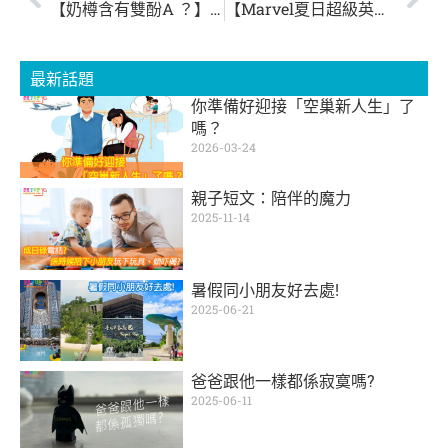
【奶樽含有雙酚A ？】長期大量攝取可導致不孕、影響成長發育
【Marvel夏日超級英雄】@海港城
最新話題
你準備好迎接「空巢新人生」了
嗎？
2026-03-24
親子短文：陪伴的魔力
2025-11-14
暑假同小朋友好去處!
2025-06-21
爸爸跟他一樣都係寂寞嗎?
2025-06-11