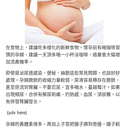
在食物上，建議吃多樣化的新鮮食物。懷孕前有喝咖啡習
慣的孕婦，
建議一天頂多喝一小杯淡咖啡，過量會大幅增
加流產機率。
即使是泌尿道感染、便秘、抽筋這些常見問題，也該好好
處理。
孕婦膀胱的收縮力量較弱，尿液容易積存在膀胱，
甚至逆流到腎臟，
不要忍尿，宜多喝水、蔓越莓汁。如果
出現頻尿，合併有解尿刺痛、
灼熱感、血尿，須就醫，以
免併發腎臟發炎。
{adv here}
孕婦的黃體素增多，再加上子宮把腸子擠到旁邊，腸子較