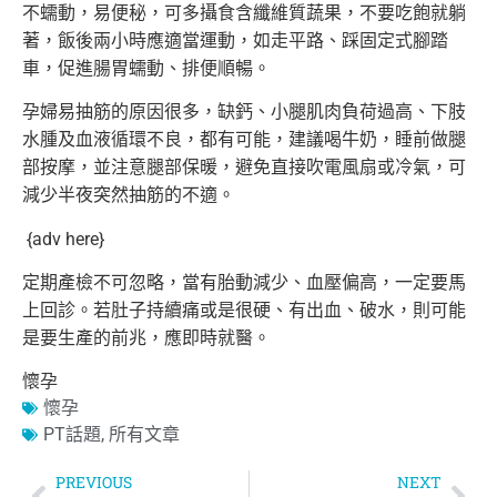
不蠕動，
易便秘，可多攝食含纖維質蔬果，不要吃飽就躺
著，
飯後兩小時應適當運動，如走平路、踩固定式腳踏
車，
促進腸胃蠕動、排便順暢。
孕婦易抽筋的原因很多，缺鈣、小腿肌肉負荷過高、
下肢
水腫及血液循環不良，都有可能，建議喝牛奶，
睡前做腿
部按摩，並注意腿部保暖，避免直接吹電風扇或冷氣，
可
減少半夜突然抽筋的不適。
{adv here}
定期產檢不可忽略，當有胎動減少、血壓偏高，一定要馬
上回診。
若肚子持續痛或是很硬、有出血、破水，則可能
是要生產的前兆，
應即時就醫。
懷孕
懷孕
PT話題
,
所有文章
PREVIOUS
NEXT