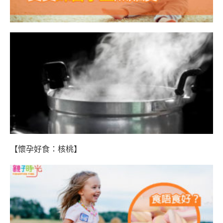
【懷孕好食：核桃】