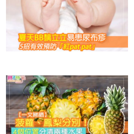
B
疹
p
p