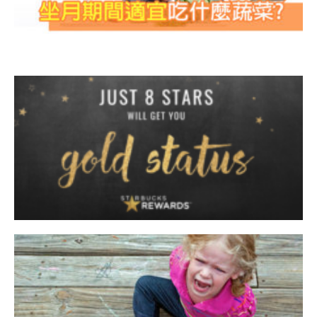
菜
S
R