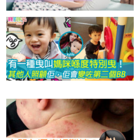
B
曳
K