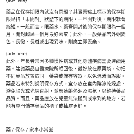
{adv here}
藥品在保存期限內就沒有問題？其實藥罐上標示的保存期
限是指「
未開封」狀態下的期限，一旦開封後，期限就會
縮短。一般而言，
眼藥水、藥膏開封後的保存期限為一個
月，
開封超過一個月最好丟棄；此外，一般藥品若外觀變
色、長黴、
長斑或出現異味，則應立即丟棄。
{adv here}
此外，年長者常因多種慢性病或其他身體疾病需要連續用
藥。
建議藥品自醫療院所領回後，最好放在原藥袋，
勿把
不同藥品放置於同一藥袋或儲存容器，以免混淆而誤服。
藥品若未特別說明保存方式，宜存放在室內陰涼乾燥處，
避免陽光或光線直射，並應遠離熱源及濕氣，以維持藥品
品質。
而且，藥品應放在兒童無法碰到或拿到的地方，
若
能有專門儲存藥品的櫃子或抽屜更好。
藥 / 保存 / 家事小常識