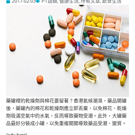
2017-02-03
PT話題
,
健康生活
,
所有文章
,
飲食生活
藥罐裡的乾燥劑與棉花要留著？香港氣候潮濕，藥品開罐
後，
藥罐內的棉花和乾燥劑應立即丟棄，以免棉花、
乾燥
劑吸滿空氣中的水氣，反而導致藥物受潮。此外，
大罐藥
品最好分裝成小罐，以免重複開關導致藥品受潮、變質。