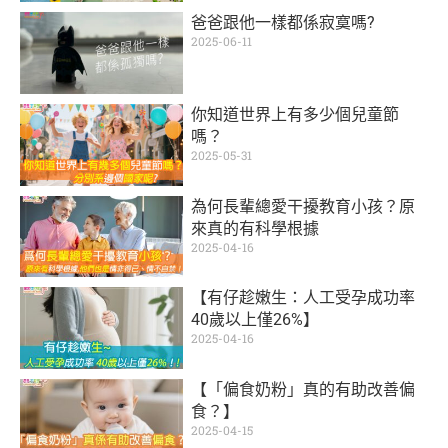
爸爸跟他一樣都係寂寞嗎?
2025-06-11
你知道世界上有多少個兒童節
嗎？
2025-05-31
為何長輩總愛干擾教育小孩？原
來真的有科學根據
2025-04-16
【有仔趁嫩生：人工受孕成功率
40歲以上僅26%】
2025-04-16
【「偏食奶粉」真的有助改善偏
食？】
2025-04-15