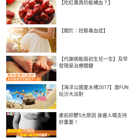
【吃紅棗真的能補血？】
【關於：妊娠毒血症】
【代謝病能毀初生兒一生】及早
發現是治療關鍵
【海洋公園夏水禮2017】激FUN
玩沙大派對
產前抑鬱5大原因 身邊人嘅支持
好重要！