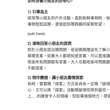
如何培養小朋友的好奇心?
1) 引導為主
經常帶小朋友到戶外活動，面對新鮮事物時，爸
事物發起話題，激發起佢嘅興趣同探索慾望。
{adv here}
2) 清晰回答小朋友的提問
對於小朋友提出嘅問題，爸爸媽媽應該先了解小
單嘅答案。如果大人都唔知道答
案，可以直接講
唔係所有問題都有答案，大人亦都唔係咩問題都
不斷探索。
3) 稍作變通，讓小朋友盡情探索
有時，寶寶嘅「探索」方式係具有一定嘅「破壞
心，又可以將「探索」活動嘅破壞性降到最低。
上……的確會令人好頭痛，但如果換個地方，帶