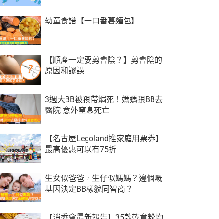
幼童食譜【一口番薯麵包】
【順產一定要剪會陰？】剪會陰的
原因和謬誤
3週大BB被孭帶焗死！媽媽孭BB去
醫院 意外窒息死亡
【名古屋Legoland推家庭用票券】
最高優惠可以有75折
生女似爸爸，生仔似媽媽？邊個嘅
基因決定BB樣貌同智商？
【消委會最新報告】35款乾意粉均