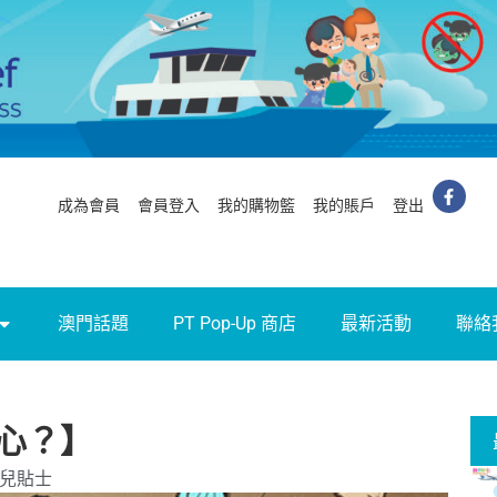
成為會員
會員登入
我的購物籃
我的賬戶
登出
澳門話題
PT Pop-Up 商店
最新活動
聯絡
心？】
兒貼士