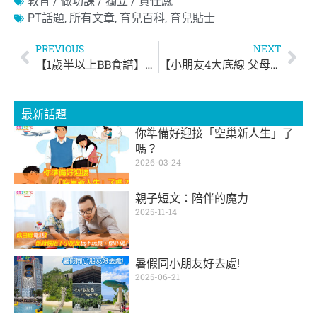
教育 / 做功課 / 獨立 / 責任感
PT話題
,
所有文章
,
育兒百科
,
育兒貼士
PREVIOUS
NEXT
【1歲半以上BB食譜】鮮菇薯仔煎餅
【小朋友4大底線 父母咪亂踩！】
最新話題
你準備好迎接「空巢新人生」了
嗎？
2026-03-24
親子短文：陪伴的魔力
2025-11-14
暑假同小朋友好去處!
2025-06-21