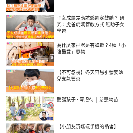
子女成績差應該懲罰定鼓勵？ 研
究：虎爸虎媽管教方式 無助子女
學習
為什麼家裡老是有蟑螂？4種「小
強最愛」恩物
【不可忽視】冬天容易引發嬰幼
兒支氣管炎
愛護孩子 • 零虐待 │ 慈慧幼苗
【小朋友沉迷玩手機的禍害】