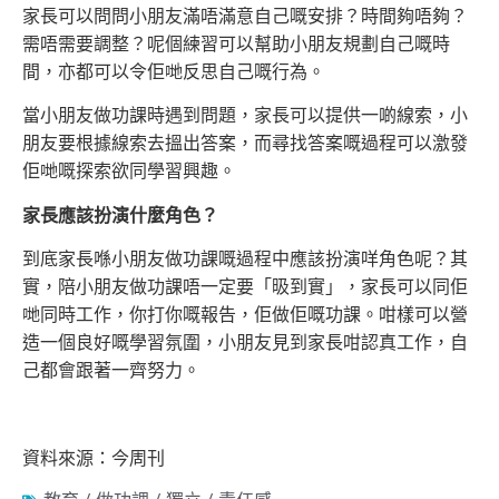
家長可以問問小朋友滿唔滿
意自己嘅安排？時間夠唔夠？
需唔需要調整？呢個練習可以幫助小朋友規劃自己嘅時
間，亦都可以令佢哋反思自己嘅行為。
當小朋友做功課時遇到問題，家長可以提供一啲線索，小
朋友要根據線索去搵出答案，而尋找答案嘅過程可以激發
佢哋嘅探索欲同學習興趣。
家長應該扮演什麼角色？
到底家長喺小朋友做功課嘅過程中應該扮演咩角色呢？其
實，陪小朋友做功課唔一定要「昅到實」，家長可以同佢
哋同時工作，你打你嘅報告，佢
做佢嘅功課。咁樣可以營
造一個良好嘅學習氛圍，小朋友見到家長咁認真工作，自
己都會跟著一齊努力。
資料來源：今周刊