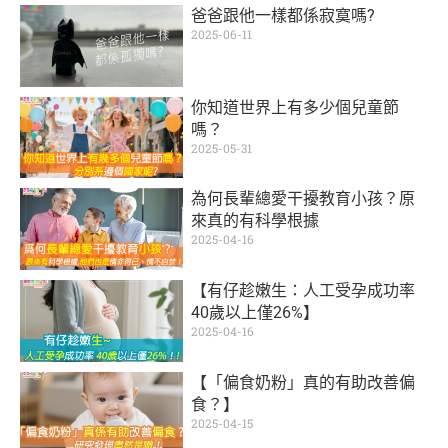
爸爸跟他一樣都係寂寞嗎?
2025-06-11
你知道世界上有多少個兒童節
嗎？
2025-05-31
為何長輩總愛干擾教育小孩？原
來真的有科學根據
2025-04-16
【有仔趁嫩生：人工受孕成功率
40歲以上僅26%】
2025-04-16
【「偏食奶粉」真的有助改善偏
食？】
2025-04-15