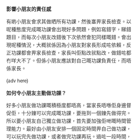
影響小朋友的責任感
有啲小朋友會求其做晒所有功課，然後塞畀家長檢查。以
呢種態度完成嘅功課會出現好多問題，例如寫錯字，睇錯
題目，而每次小朋友改錯後下次依然會
犯同樣嘅錯。會出
現呢種情況，大概就係因為小朋友對家長形成咗依賴，反
正功課都會畀家長檢查，家長叫佢點改就點改，做錯咗都
冇咩大不了。
但係小朋友應該對自己嘅功課負責任，而唔
係家長。
{adv here}
如何令小朋友主動做功課？
好多小朋友做功課嘅積極度都唔高，當家長唔喺佢身邊督
促佢，十分鐘可以完成嘅功課，要拖到一個鐘先做得完。
所以要小朋友自己獨立做功課，首先要加強
佢哋嘅時間管
理能力。最好由小朋友安排一個固定時間畀自己做功課，
可以玩完先做功課，或者做完功課再玩。過咗一段時間，