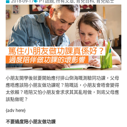
2018-09-17
PT話題
,
所有文章
,
育兒百科
,
育兒貼士
小朋友開學後就要開始應付排山倒海嘅測驗同功課，父母
應唔應該陪小朋友做功課呢？陪嘅話，小朋友會唔會變得
太依賴？唔陪又怕小朋友會求求其
其亂咁做，到底父母應
該點做呢？
{adv here}
不要過度陪小朋友做功課