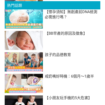
熱門話題
【懷孕須知】無創產前DNA檢測
必需進行嗎？
【BB早產的原因及徵象】
孩子的品德教育
戒奶嘴好時機：6個月～1歲半
【小朋友玩手機的5大危害】