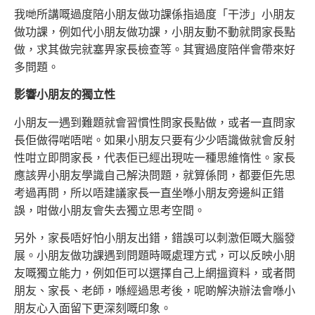
我哋所講嘅過度陪小朋友做功課係指過度「干涉」小朋友
做功課，例如代小朋友做功課，小朋友動不動就問家長點
做，求其做完就塞畀家長檢查等。
其實過度陪伴會帶來好
多問題。
影響小朋友的獨立性
小朋友一遇到難題就會習慣性問家長點做，或者一直問家
長佢做得啱唔啱。如果小朋友只要有少少唔識做就會反射
性咁立即問家長，代表佢已經出現咗
一種思維惰性。家長
應該畀小朋友學識自己解決問題，就算係問，都要佢先思
考過再問，所以唔建議家長一直坐喺小朋友旁邊糾正錯
誤，咁做小朋友會
失去獨立思考空間。
另外，家長唔好怕小朋友出錯，錯誤可以刺激佢嘅大腦發
展。小朋友做功課遇到問題時嘅處理方式，可以反映小朋
友嘅獨立能力，例如佢可以選擇自己
上網搵資料，或者問
朋友、家長、老師，喺經過思考後，呢啲解決辦法會喺小
朋友心入面留下更深刻嘅印象。