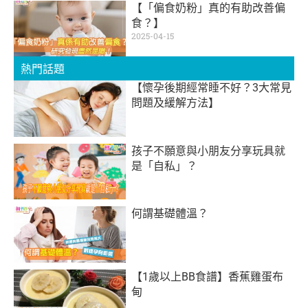
【「偏食奶粉」真的有助改善偏
食？】
2025-04-15
熱門話題
【懷孕後期經常睡不好？3大常見
問題及緩解方法】
孩子不願意與小朋友分享玩具就
是「自私」？
何謂基礎體溫？
【1歲以上BB食譜】香蕉雞蛋布
甸