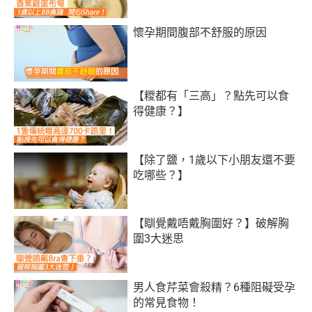
懷孕期間腹部不舒服的原因
【糉都有「三高」？點先可以食
得健康？】
【除了鹽，1歲以下小朋友還不要
吃哪些？】
【瞓覺戴唔戴胸圍好？】破解胸
圍3大迷思
男人食芹菜會殺精？6種阻礙受孕
的常見食物！