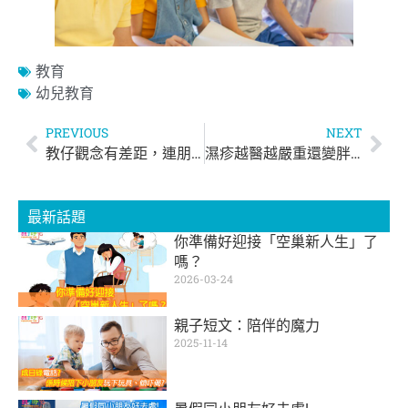
教育
幼兒教育
PREVIOUS
NEXT
教仔觀念有差距，連朋友都冇得做？
濕疹越醫越嚴重還變胖？原來跟早餐有關係
最新話題
你準備好迎接「空巢新人生」了
嗎？
2026-03-24
親子短文：陪伴的魔力
2025-11-14