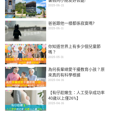
暑假同小朋友好去處!
2025-06-21
爸爸跟他一樣都係寂寞嗎?
2025-06-11
你知道世界上有多少個兒童節
嗎？
2025-05-31
為何長輩總愛干擾教育小孩？原
來真的有科學根據
2025-04-16
【有仔趁嫩生：人工受孕成功率
40歲以上僅26%】
2025-04-16