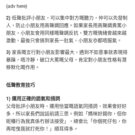
{adv here}
2)
低聲批評小朋友，可以集中對方嘅聽力，仲可以先發制
人，防止小朋友用高聲調回應。如果家長用高聲調責罵小
朋友，小朋友會用同樣嘅聲調反抗，
雙方嘅情緒會越來越
激動，最後只會搞到家長一肚氣，小朋友亦都唔服氣。
3)
家長嘅言行對小朋友影響最大，遇到不如意事就表現得
暴躁，唔冷靜，破口大罵嘅父母，肯定對小朋友性格有潛
移默化嘅作用。
低聲教育技巧
1) 運用正確的語氣和措詞
父母批評小朋友時，運用恰當嘅語氣同措詞，效果會好好
多，所以家長們說話前請三思。例如「媽咪好錫你，但你
呢種行為我真係冇辦法
接受」，總會比「你個死仔包，你
再咁曳我就打死你！」順耳得多。