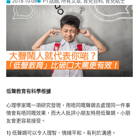
2018-10-08
PT話題
,
所有文章
,
育兒百科
,
育兒貼士
低聲教育有科學根據
心理學家嘅一項研究發現，用唔同嘅聲調去處理同一件事
情會有唔同嘅效果，而大人批評小朋友時用低聲調，小朋
友會更容易接受。
1)
低聲調可以令人理智、情緒平和，有利於溝通。