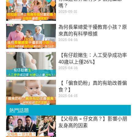
嗎？
2025-05-31
為何長輩總愛干擾教育小孩？原
來真的有科學根據
2025-04-16
【有仔趁嫩生：人工受孕成功率
40歲以上僅26%】
2025-04-16
【「偏食奶粉」真的有助改善偏
食？】
2025-04-15
熱門話題
【父母高 = 仔女高？】影響小朋
友身高的因素