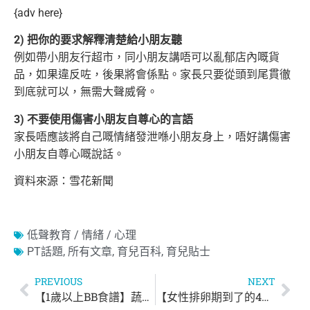
{adv here}
2) 把你的要求解釋清楚給小朋友聽
例如帶小朋友行超市，同小朋友講唔可以亂郁店內嘅貨
品，如果違反咗，後果將會係點。家長只要從頭到尾貫徹
到底就可以，無需大聲威脅。
3) 不要使用傷害小朋友自尊心的言語
家長唔應該將自己嘅情緒發泄喺小朋友身上，唔好講傷害
小朋友自尊心嘅說話。
資料來源：雪花新聞
低聲教育 / 情緒 / 心理
PT話題
,
所有文章
,
育兒百科
,
育兒貼士
PREVIOUS
NEXT
【1歲以上BB食譜】蔬菜奶香鬆餅
【女性排卵期到了的4大癥狀】