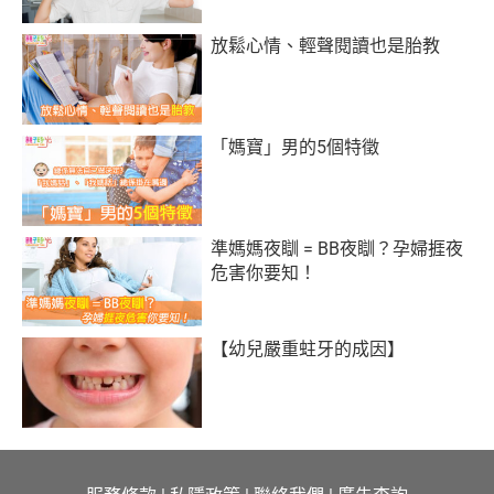
放鬆心情、輕聲閱讀也是胎教
「媽寶」男的5個特徵
準媽媽夜瞓 = BB夜瞓？孕婦捱夜
危害你要知！
【幼兒嚴重蛀牙的成因】