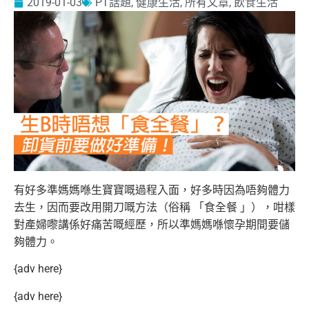
2019-01-03
PT話題
,
健康生活
,
所有文章
,
飲食生活
有好多準媽媽喺生寶寶嘅過程入面，好多時因為唔夠體力
去生，因而要改用開刀嘅方法（俗稱 「食全餐 」），咁樣
對產婦嚟講係好痛苦嘅經歷，所以準媽媽喺懷孕期間要儲
夠體力。
{adv here}
{adv here}