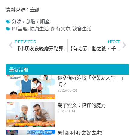
資料來源：壹讀
分娩 / 剖腹 / 順產
PT話題
,
健康生活
,
所有文章
,
飲食生活
PREVIOUS
NEXT
【小朋友夜晚磨牙點算好？】
【有咗第二胎之後，千祈唔好忽略大B】
最新話題
你準備好迎接「空巢新人生」了
嗎？
2026-03-24
親子短文：陪伴的魔力
2025-11-14
暑假同小朋友好去處!