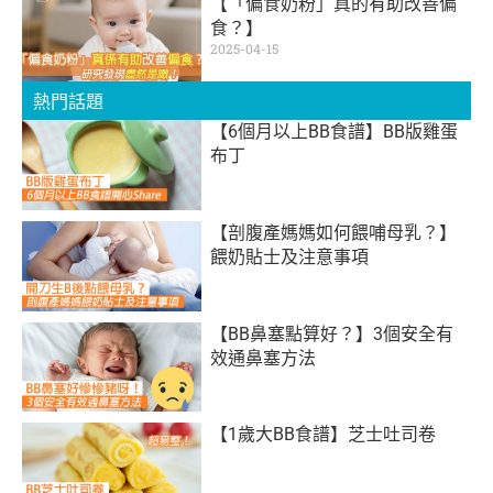
【「偏食奶粉」真的有助改善偏
食？】
2025-04-15
熱門話題
【6個月以上BB食譜】BB版雞蛋
布丁
【剖腹產媽媽如何餵哺母乳？】
餵奶貼士及注意事項
【BB鼻塞點算好？】3個安全有
效通鼻塞方法
【1歲大BB食譜】芝士吐司卷