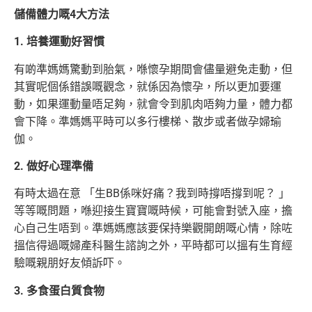
儲備體力嘅4大方法
1. 培養運動好習慣
有啲準媽媽驚動到胎氣，喺懷孕期間會儘量避免走動，但
其實呢個係錯誤嘅觀念，就係因為懷孕，所以更加要運
動，如果運動量唔足夠，就會令到肌肉唔夠力量，體力都
會下降。準媽媽平時可以多行樓梯、散步或者做孕婦瑜
伽。
2. 做好心理準備
有時太過在意 「生BB係咪好痛？我到時撐唔撐到呢？ 」
等等嘅問題，喺迎接生寶寶嘅時候，可能會對號入座，擔
心自己生唔到。準媽媽應該要保持樂觀開朗嘅心情，除咗
搵信得過嘅婦產科醫生諮詢之外，平時都可以搵有生育經
驗嘅親朋好友傾訴吓。
3. 多食蛋白質食物