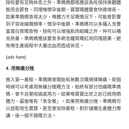
除咗要有足夠休息之外，準媽媽都唔應該為咗保持美觀體
態而去節食，同埋喺懷孕後期，寶寶嘅體重會快速增長，
如果準媽媽食得太少，喺體力不足嘅情況下，可能會影響
到子宮收縮嘅頻率。懷孕中後期，準媽媽可以多攝入含豐
富蛋白質嘅食物，除咗可以增強肌肉組織之外，仲可以補
充熱量，準媽媽應該要食多啲含鐵質嘅紅肉同埋蔬果，避
免喺生產過程中大量出血而造成休克。
{adv here}
4. 用無痛分娩
進入第一產程，準媽媽會開始有無數次嘅規律陣痛，呢個
時候可以考慮用無痛分娩嘅方法，始終有部分怕痛嘅準媽
媽，會不自覺咁過度用力，結果喺寶寶出世之前已經用晒
體力，最後唯有「食全餐」。如果用無痛分娩，準媽媽可
以放鬆咁生寶寶，甚至會加快產程，對於儲備生產體力嚟
講，係一個不錯嘅方法。