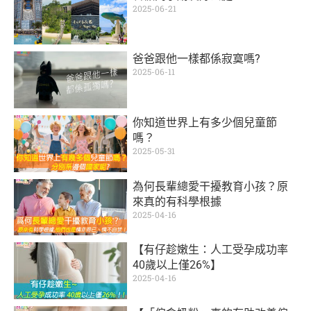
2025-06-21
爸爸跟他一樣都係寂寞嗎?
2025-06-11
你知道世界上有多少個兒童節
嗎？
2025-05-31
為何長輩總愛干擾教育小孩？原
來真的有科學根據
2025-04-16
【有仔趁嫩生：人工受孕成功率
40歲以上僅26%】
2025-04-16