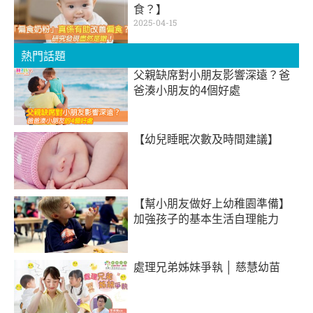
食？】
2025-04-15
熱門話題
父親缺席對小朋友影響深遠？爸
爸湊小朋友的4個好處
【幼兒睡眠次數及時間建議】
【幫小朋友做好上幼稚園準備】
加強孩子的基本生活自理能力
處理兄弟姊妹爭執 │ 慈慧幼苗