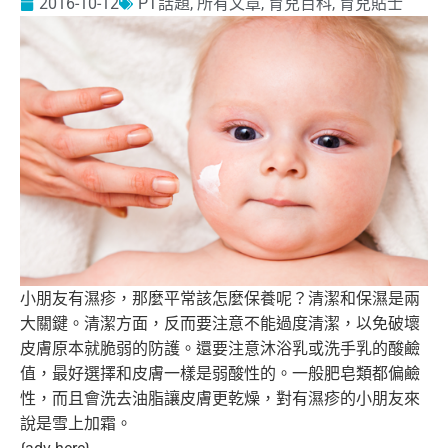
2016-10-12
PT話題
,
所有文章
,
育兒百科
,
育兒貼士
小朋友有濕疹，那麼平常該怎麼保養呢？清潔和保濕是兩
大關鍵。清
潔方面，反而要注意不能過度清潔，以免破壞
皮膚原本就脆弱的防護
。還要注意沐浴乳或洗手乳的酸鹼
值，最好選擇和皮膚一樣是弱酸性
的。一般肥皂類都偏鹼
性，而且會洗去油脂讓皮膚更乾燥，
對有濕疹的小朋友來
說是雪上加霜。