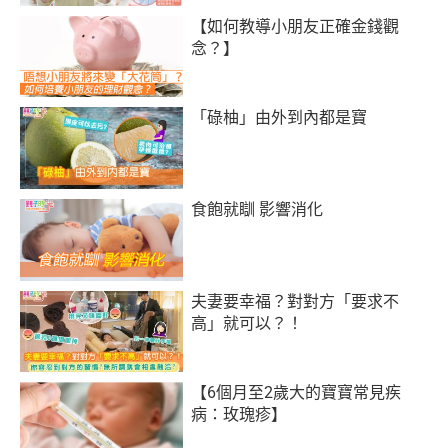
【如何教導小朋友正確金錢觀
念？】
「碌柚」由外到內都是寶
食飽就瞓 影響消化
夫妻要幸福？對對方「要求不
高」就可以？！
【6個月至2歲大的寶寶常見疾
病：玫瑰疹】