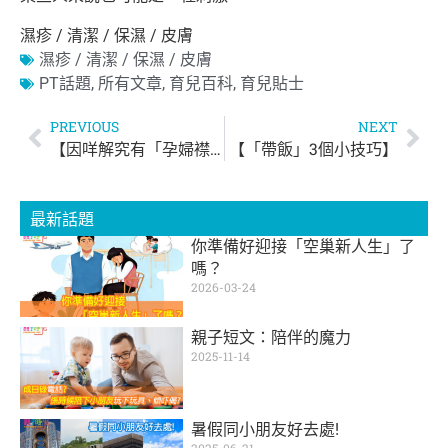
濕疹 / 清潔 / 保濕 / 皮膚
濕疹 / 清潔 / 保濕 / 皮膚
PT話題
,
所有文章
,
育兒百科
,
育兒貼士
PREVIOUS
NEXT
【因咩解究有「孕婦襟章」】
【「帶飯」3個小技巧】
最新話題
你準備好迎接「空巢新人生」了
嗎？
2026-03-24
親子短文：陪伴的魔力
2025-11-14
暑假同小朋友好去處!
2025-06-21