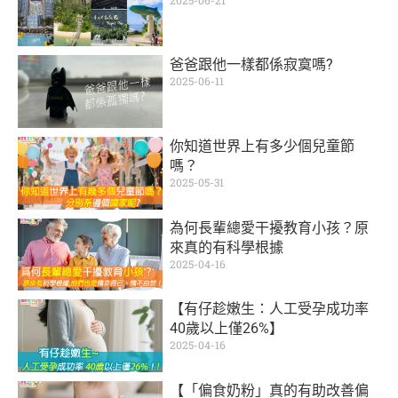
爸爸跟他一樣都係寂寞嗎?
2025-06-11
你知道世界上有多少個兒童節
嗎？
2025-05-31
為何長輩總愛干擾教育小孩？原
來真的有科學根據
2025-04-16
【有仔趁嫩生：人工受孕成功率
40歲以上僅26%】
2025-04-16
【「偏食奶粉」真的有助改善偏