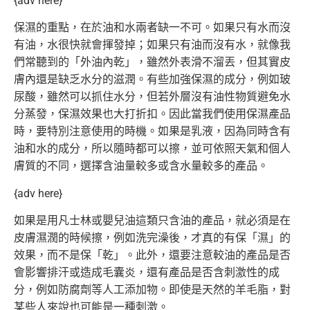
{adv here}
保濕的重點，在於油和水兩者缺一不可。如果只有水而沒
有油，水很
快就會揮發掉；如果只有油而沒有水，就像我
們常聽到的「外油內乾
」，雖然外表滑不溜丟，但其實皮
膚內還是缺乏水分的滋潤。
有些加強保濕的成分，例如玻
尿酸，雖然可以抓住水分，但若外層沒
有油性物質避免水
分蒸發，保濕效果也大打折扣。因此當我們使用保
濕產品
時，要特別注意使用的時機。如果是乳液，因為同時含有
油和
水的成分，所以隨時都可以擦，並可依照天氣和個人
膚質的不同，選
擇含油量較多或含水量較多的產品。
{adv here}
如果是用凡士林或嬰兒油這類只含油的產品，就必須是在
皮膚濕潤的
時候擦，例如洗完澡後，才真的有保「濕」的
效果，而不是保「乾」
。此外，還要注意較油的產品是否
會影響排汗或造成毛囊炎，還有產
品是否含刺激性的成
分，例如防腐劑等人工添加物。即使是天然的羊
毛脂，對
某些人來說也可能是一種刺激。