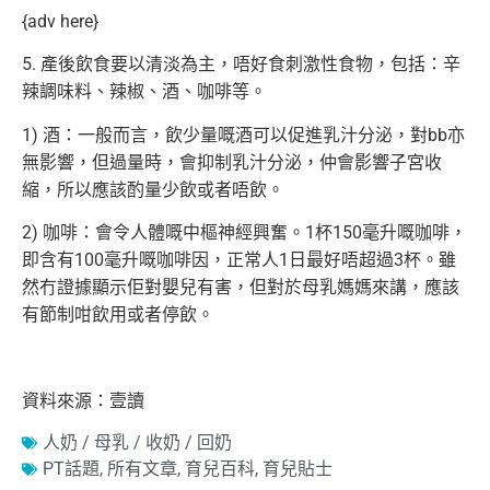
{adv here}
5. 產後飲食要以清淡為主，唔好食刺激性食物，包括：辛
辣調味料、辣椒、酒、咖啡等。
1) 酒：一般而言，飲少量嘅酒可以促進乳汁分泌，對bb亦
無影響，但過量時，會抑制乳汁分泌，仲會影響子宮收
縮，所以應該酌量少飲或者唔飲。
2) 咖啡：會令人體嘅中樞神經興奮。1杯150毫升嘅咖啡，
即含有100毫升嘅咖啡因，正常人1日最好唔超過3杯。雖
然冇證據顯示佢對嬰兒有害，但對於母乳媽媽來講，應該
有節制咁飲用或者停飲。
資料來源：壹讀
人奶 / 母乳 / 收奶 / 回奶
PT話題
,
所有文章
,
育兒百科
,
育兒貼士