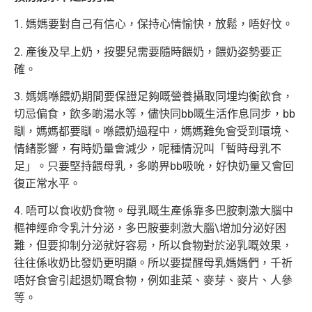
1. 媽媽要對自己有信心，保持心情愉快，放鬆，唔好忟。
2. 產後及早上奶，按嬰兒需要隨時餵奶，餵奶姿勢要正
確。
3. 媽媽喺餵奶期間要保證足夠嘅營養攝取同埋均衡飲食，
切忌偏食，飲多啲湯水等，儘快同bb嘅生活作息同步，bb
瞓，媽媽都要瞓。喺餵奶過程中，媽媽難免會受到環境、
情緒影響，有時奶量會減少，呢種情況叫「暫時母乳不
足」。只要堅持餵母乳，多啲畀bb吸吮，好快奶量又會回
復正常水平。
4. 唔可以食收奶食物。母乳嘅生產係靠多巴胺刺激大腦中
樞神經命令乳汁分泌，多巴胺要刺激大腦\增加分泌好困
難，但要抑制分泌就好容易，所以食物對於泌乳嘅效果，
往往係收奶比發奶更明顯。所以要提醒母乳媽媽們，千祈
唔好食會引起退奶嘅食物，例如韭菜、麥芽、麥片、人參
等。