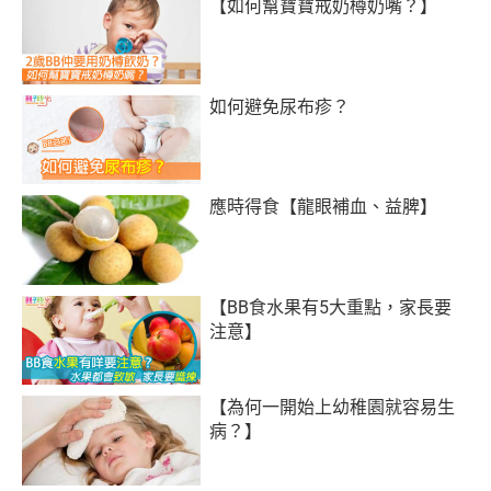
【如何幫寶寶戒奶樽奶嘴？】
如何避免尿布疹？
應時得食【龍眼補血、益脾】
【BB食水果有5大重點，家長要
注意】
【為何一開始上幼稚園就容易生
病？】