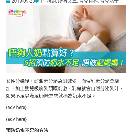
2019-09-20
PT話題
,
所有文章
,
育兒百科
,
育兒貼士
女性分娩後，雌激素分泌急劇減少，而催乳素分泌會增
加，加上嬰兒吸吮乳頭嘅刺激，乳房就會自然分泌乳汁，
如果不足以滿足bb嘅需求就稱為奶水不足。
{adv here}
{adv here}
預防奶水不足的方法