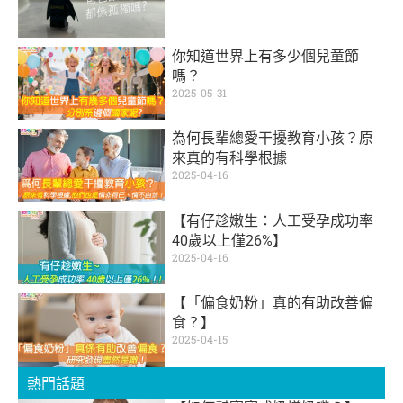
你知道世界上有多少個兒童節
嗎？
2025-05-31
為何長輩總愛干擾教育小孩？原
來真的有科學根據
2025-04-16
【有仔趁嫩生：人工受孕成功率
40歲以上僅26%】
2025-04-16
【「偏食奶粉」真的有助改善偏
食？】
2025-04-15
熱門話題