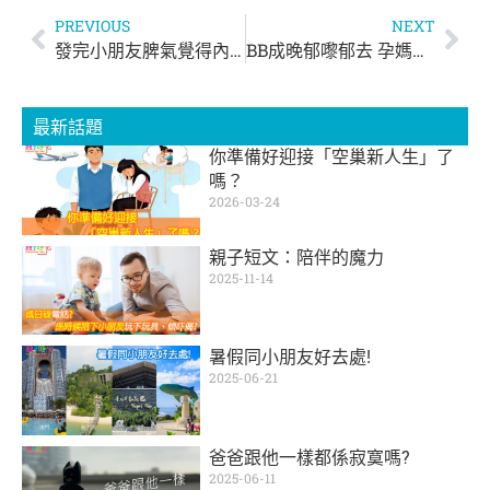
PREVIOUS
NEXT
發完小朋友脾氣覺得內疚？小朋友唔聽話只係導火線！
BB成晚郁嚟郁去 孕媽冇覺好瞓！點解夜晚胎動特別頻密？
最新話題
你準備好迎接「空巢新人生」了
嗎？
2026-03-24
親子短文：陪伴的魔力
2025-11-14
暑假同小朋友好去處!
2025-06-21
爸爸跟他一樣都係寂寞嗎?
2025-06-11