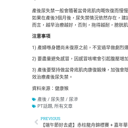
產後尿失禁一般會隨著盆骨底肌肉嘅恢復而慢慢
如果在產後3個月後，尿失禁情況依然存在，
建
而言，越早治療越好，否則，拖得越耐，膀胱肌
注意事項
1) 產婦喺身體尚未復原之前，不宜過早做劇烈
2) 要盡量避免感冒，因感冒咳嗽會引起腹壓增
3) 產後要堅持做盆骨底肌肉康復鍛煉，加強會
效治療產後尿失禁。
資料來源：健康猴
產後 / 尿失禁 / 尿滲
PT話題
,
所有文章
PREVIOUS
【端午節好去處】赤柱龍舟錦標賽 + 嘉年