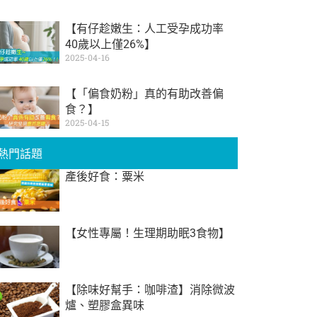
【有仔趁嫩生：人工受孕成功率
40歲以上僅26%】
2025-04-16
【「偏食奶粉」真的有助改善偏
食？】
2025-04-15
熱門話題
產後好食：粟米
【女性專屬！生理期助眠3食物】
【除味好幫手：咖啡渣】消除微波
爐、塑膠盒異味