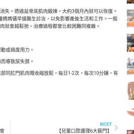
消失。透過盆骨底肌肉鍛煉，大約3個月內就可以恢復。
議媽媽儘早搵醫生診治，以免影響產後生活和工作。一般
肉就會越鬆弛，治療過程都會比較困難
同複雜。
運動或過度用力。
加而導致尿失禁。
陰部同肛門肌肉嘅收縮放鬆，每日1-2次，每次10分鐘，有
NEXT
華會
【兒童口腔護理6大竅門】