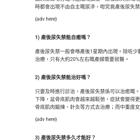
時都會出現不由自主嘅尿滲，咁究竟產後
尿失禁
{adv here}
1) 產後尿失禁能自癒嗎？
產後尿失禁一般會喺產後1星期內出現。除咗少
治療，只有大約20%左右嘅產婦需要就醫。
2) 產後尿失禁能治好嗎？
只要及時進行診治，產後尿失禁係可以治癒嘅。
下降，盆骨底肌肉會越來越鬆弛，症狀會
變得更
骨底肌肉鍛煉、針灸等方式去治療；而中重度女
{adv here}
3) 產後尿失禁多久才能好？