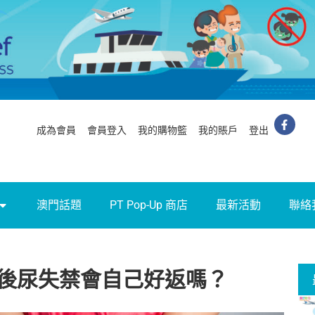
成為會員
會員登入
我的購物籃
我的賬戶
登出
澳門話題
PT Pop-Up 商店
最新活動
聯絡
後尿失禁會自己好返嗎？