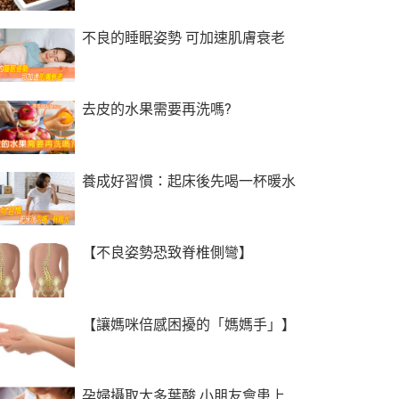
不良的睡眠姿勢 可加速肌膚衰老
去皮的水果需要再洗嗎?
養成好習慣：起床後先喝一杯暖水
【不良姿勢恐致脊椎側彎】
【讓媽咪倍感困擾的「媽媽手」】
孕婦攝取太多葉酸 小朋友會患上