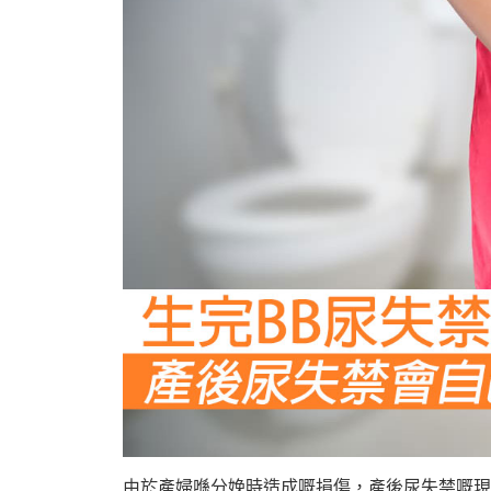
由於產婦喺分娩時造成嘅損傷，產後尿失禁嘅現