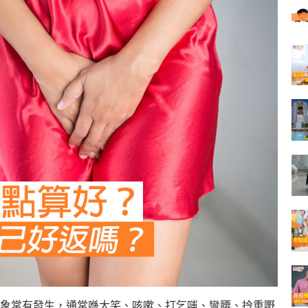
象常有發生，通常喺大笑、咳嗽、打乞嗤、彎腰、拎重嘢