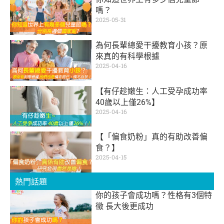
嗎？
2025-05-31
為何長輩總愛干擾教育小孩？原
來真的有科學根據
2025-04-16
【有仔趁嫩生：人工受孕成功率
40歲以上僅26%】
2025-04-16
【「偏食奶粉」真的有助改善偏
食？】
2025-04-15
熱門話題
你的孩子會成功嗎？性格有3個特
徵 長大後更成功