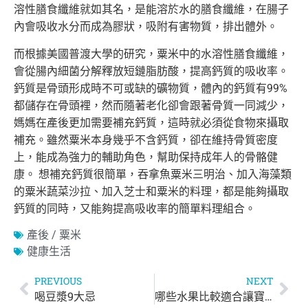
溶性膳食纖維就如其名，是能溶於水的膳食纖維，在腸子
內會吸收水分而成為膠狀，吸附有害物質，排出體外。
而根據美國普渡大學的研究，粟米中的水溶性膳食纖維，
會從腸內細菌分解釋放短鏈脂肪酸，提高鈣質的吸收率。
鈣質是骨頭形成時不可或缺的礦物質，體內的鈣質有99%
都儲存在骨頭裡，然而隨著老化卻會跟著骨質一同減少，
媽媽在產後更加需要補充鈣質，這時就必須從食物來攝取
補充。雖然粟米本身幾乎不含鈣質，卻在維持骨質密度
上，能成為強力的輔助角色，幫助保持成年人的骨骼健
康。 想補充鈣質很簡單，吞拿魚粟米三明治、加入海藻類
的粟米蔬菜沙拉、加入芝士和粟米的料理，都是能夠攝取
鈣質的同時，又能夠提高吸收率的簡單料理組合。
產後 / 粟米
健康生活
PREVIOUS
NEXT
喝豆漿9大忌
哪些水果比較適合讓寶寶吃？