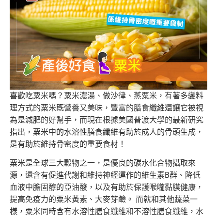
喜歡吃粟米嗎？粟米濃湯、做沙律、蒸粟米，有著多變料
理方式的粟米既營養又美味，豐富的膳食纖維還讓它被視
為是減肥的好幫手，而現在根據美國普渡大學的最新研究
指出，粟米中的水溶性膳食纖維有助於成人的骨頭生成，
是有助於維持骨密度的重要食材！
粟米是全球三大穀物之一，是優良的碳水化合物攝取來
源，還含有促進代謝和維持神經運作的維生素B群、降低
血液中膽固醇的亞油酸，以及有助於保護喉嚨黏膜健康，
提高免疫力的粟米黃素、大麥芽鹼。 而就和其他蔬菜一
樣，粟米同時含有水溶性膳食纖維和不溶性膳食纖維，水