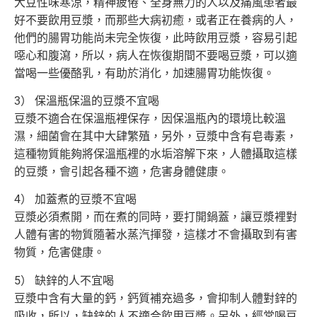
大豆性味寒涼，精神疲倦、全身無力的人以及痛風患者最
好不要飲用豆漿，而那些大病初癒，或者正在養病的人，
他們的腸胃功能尚未完全恢復，此時飲用豆漿，容易引起
噁心和腹瀉，所以，病人在恢復期間不要喝豆漿，可以適
當喝一些優酪乳，有助於消化，加速腸胃功能恢復。
3） 保溫瓶保溫的豆漿不宜喝
豆漿不適合在保溫瓶裡保存，因保溫瓶內的環境比較溫
濕，細菌會在其中大肆繁殖，另外，豆漿中含有皂毒素，
這種物質能夠將保溫瓶裡的水垢溶解下來，人體攝取這樣
的豆漿，會引起各種不適，危害身體健康。
4） 加蓋煮的豆漿不宜喝
豆漿必須煮開，而在煮的同時，要打開鍋蓋，讓豆漿裡對
人體有害的物質隨著水蒸汽揮發，這樣才不會攝取到有害
物質，危害健康。
5） 缺鋅的人不宜喝
豆漿中含有大量的鈣，鈣質補充過多，會抑制人體對鋅的
吸收，所以，缺鋅的人不適合飲用豆漿。另外，經常喝豆