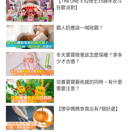
【The ONE x IQ博士35週年反斗
狂歡派對】
餵人奶應該一喊就餵？
冬天寶寶睡覺該怎麼保暖？穿多
少才合適？
培養寶寶藝術感的同時，有什麼
需要注意？
【懷孕媽媽食南瓜有7個好處】