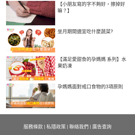
【小朋友寫的字不夠好，擦掉好
嘛？】
坐月期間適宜吃什麼蔬菜?
【滿足愛甜食的孕媽媽 系列】水
果奶凍
孕媽媽面對戒口食物的3項原則
服務條款
|
私隱政策
|
聯絡我們
|
廣告查詢