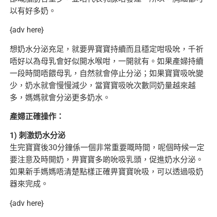
以有好多奶。
{adv here}
想奶水分泌充足，就要畀寶寶持續而且穩定咁吸吮，千祈
唔好以為母乳會好似開水喉咁，一開就有。如果產婦持續
一段時間唔餵母乳，自然就會停止
分泌；如果寶寶吸吮變
少，奶水就會慢慢減少，當寶寶吸吮次數同奶量越來越
多，媽媽就會分泌更多奶水。
產婦正確操作：
1) 刺激奶水分泌
生完寶寶後30分鐘係一個非常重要嘅時間，呢個時候一定
要注意及時開奶，畀寶寶多啲吮吸乳頭，促進奶水分泌。
如果新手媽媽唔清楚點樣正確畀寶寶
吮吸，可以透過吸奶
器來完成。
{adv here}