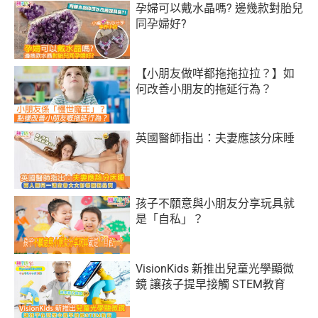
孕婦可以戴水晶嗎? 邊幾款對胎兒
同孕婦好?
【小朋友做咩都拖拖拉拉？】如
何改善小朋友的拖延行為？
英國醫師指出：夫妻應該分床睡
孩子不願意與小朋友分享玩具就
是「自私」？
VisionKids 新推出兒童光學顯微
鏡 讓孩子提早接觸 STEM教育