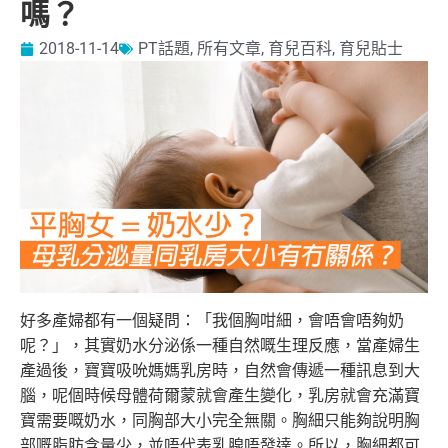
嗎？
2018-11-14
PT話題
,
所有文章
,
育兒百科
,
育兒貼士
好多產婦都有一個疑問：「我個胸咁細，會唔會唔夠奶
呢？」，其實奶水分泌係一種自然嘅生理反應，當產婦生
產過後，寶寶吸吮媽媽乳房時，
自然會傳遞一種訊息到大
腦，呢個時候母體荷爾蒙就會產生變化，乳房就會充滿寶
寶需要嘅奶水，同胸部大小完全無關。胸細只能夠說明胸
部嘅脂肪
含量少，並唔代表乳腺唔發達。所以，胸細都可