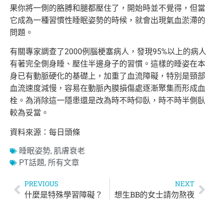
果你將一側的胳膊和腿都壓住了，開始時並不覺得，但當
它成為一種習慣性睡眠姿勢的時候，就會出現氣血淤滯的
問題。
有關專家調查了2000例腦梗塞病人，發現95%以上的病人
有著完全側身睡、壓住半邊身子的習慣。這樣的睡姿在本
身已有動脈硬化的基礎上，加重了血流障礙，特別是頸部
血流速度減慢，容易在動脈內膜損傷處逐漸聚集而形成血
栓。為消除這一隱患還是改為時不時仰臥，時不時半側臥
較為妥當。
資料來源：每日頭條
睡眠姿勢
,
肌膚衰老
PT話題
,
所有文章
PREVIOUS
NEXT
什麼是特殊學習障礙？
想生BB的女士請勿熬夜