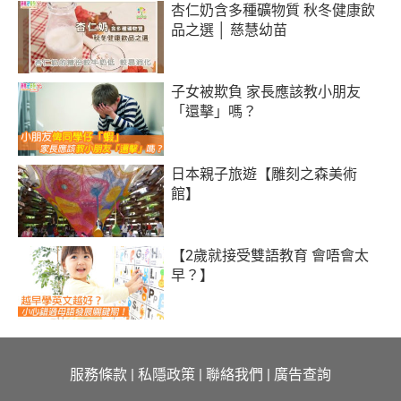
杏仁奶含多種礦物質 秋冬健康飲
品之選 │ 慈慧幼苗
子女被欺負 家長應該教小朋友
「還擊」嗎？
日本親子旅遊【雕刻之森美術
館】
【2歲就接受雙語教育 會唔會太
早？】
服務條款
|
私隱政策
|
聯絡我們
|
廣告查詢