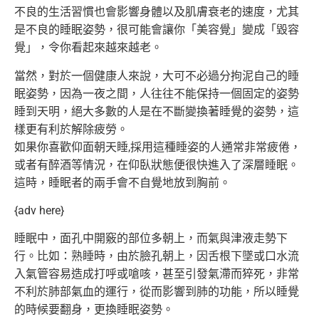
不良的生活習慣也會影響身體以及肌膚衰老的速度，尤其
是不良的睡眠姿勢，很可能會讓你「美容覺」變成「毀容
覺」，令你看起來越來越老。
當然，對於一個健康人來說，大可不必過分拘泥自己的睡
眠姿勢，因為一夜之間，人往往不能保持一個固定的姿勢
睡到天明，絕大多數的人是在不斷變換著睡覺的姿勢，這
樣更有利於解除疲勞。
如果你喜歡仰面朝天睡,採用這種睡姿的人通常非常疲倦，
或者有醉酒等情況，在仰臥狀態便很快進入了深層睡眠。
這時，睡眠者的兩手會不自覺地放到胸前。
{adv here}
睡眠中，面孔中開竅的部位多朝上，而氣與津液走勢下
行。比如：熟睡時，由於臉孔朝上，因舌根下墜或口水流
入氣管容易造成打呼或嗆咳，甚至引發氣滯而猝死，非常
不利於肺部氣血的運行，從而影響到肺的功能，所以睡覺
的時候要翻身，更換睡眠姿勢。