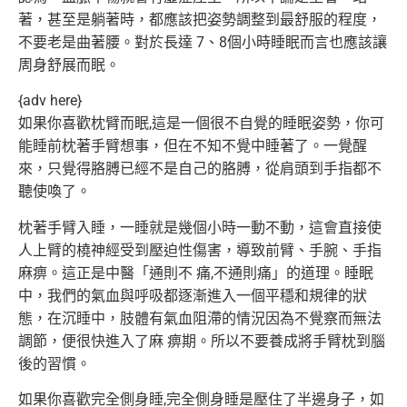
著，甚至是躺著時，都應該把姿勢調整到最舒服的程度，
不要老是曲著腰。對於長達 7、8個小時睡眠而言也應該讓
周身舒展而眠。
{adv here}
如果你喜歡枕臂而眠,這是一個很不自覺的睡眠姿勢，你可
能睡前枕著手臂想事，但在不知不覺中睡著了。一覺醒
來，只覺得胳膊已經不是自己的胳膊，從肩頭到手指都不
聽使喚了。
枕著手臂入睡，一睡就是幾個小時一動不動，這會直接使
人上臂的橈神經受到壓迫性傷害，導致前臂、手腕、手指
麻痹。這正是中醫「通則不 痛,不通則痛」的道理。睡眠
中，我們的氣血與呼吸都逐漸進入一個平穩和規律的狀
態，在沉睡中，肢體有氣血阻滯的情況因為不覺察而無法
調節，便很快進入了麻 痹期。所以不要養成將手臂枕到腦
後的習慣。
如果你喜歡完全側身睡,完全側身睡是壓住了半邊身子，如