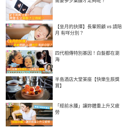
需要多少葉酸才足夠呢？
【坐月的抉擇】長輩照顧 vs 請陪
月 有咩分別？
四代相傳特別基因！白髮都在瀏
海
半島酒店大堂茶座【快樂生辰獎
賞】
「經前水腫」讓妳體重上升又疲
勞