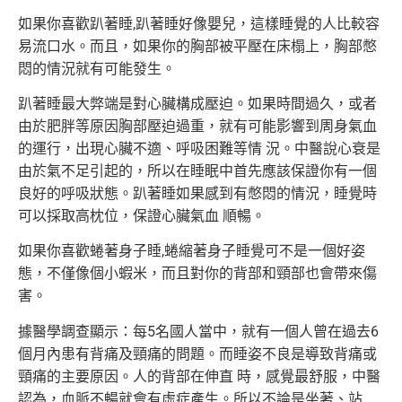
如果你喜歡趴著睡,趴著睡好像嬰兒，這樣睡覺的人比較容
易流口水。而且，如果你的胸部被平壓在床榻上，胸部憋
悶的情況就有可能發生。
趴著睡最大弊端是對心臟構成壓迫。如果時間過久，或者
由於肥胖等原因胸部壓迫過重，就有可能影響到周身氣血
的運行，出現心臟不適、呼吸困難等情 況。中醫說心衰是
由於氣不足引起的，所以在睡眠中首先應該保證你有一個
良好的呼吸狀態。趴著睡如果感到有憋悶的情況，睡覺時
可以採取高枕位，保證心臟氣血 順暢。
如果你喜歡蜷著身子睡,蜷縮著身子睡覺可不是一個好姿
態，不僅像個小蝦米，而且對你的背部和頸部也會帶來傷
害。
據醫學調查顯示：每5名國人當中，就有一個人曾在過去6
個月內患有背痛及頸痛的問題。而睡姿不良是導致背痛或
頸痛的主要原因。人的背部在伸直 時，感覺最舒服，中醫
認為，血脈不暢就會有虛症產生。所以不論是坐著、站