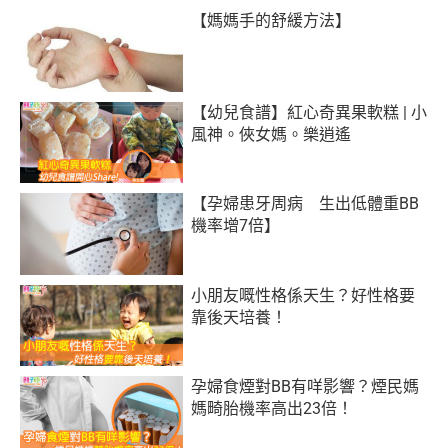
【媽媽手的舒緩方法】
【幼兒食譜】紅心奇異果軟糕 | 小
風神。俠女媽。樂逍遙
【孕婦患牙周病 生出低體重BB
機率增7倍】
小朋友嘅性格係天生？好性格要
靠後天培養！
孕婦食煙對BB有咩影響？煙民媽
媽畸胎機率高出23倍！