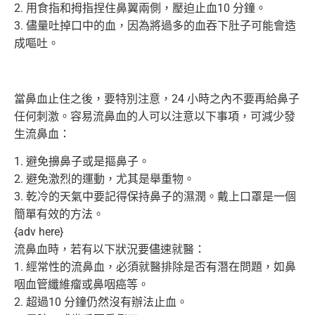
2. 用食指和拇指捏住鼻翼兩側，壓迫止血10 分鐘。
3. 儘量吐掉口中的血，因為將過多的血吞下肚子可能會造
成嘔吐。
當鼻血止住之後，要特別注意，24 小時之內不要再給鼻子
任何刺激。
容易流鼻血的人可以注意以下事項，可減少發
生流鼻血：
1. 避免擤鼻子或是摳鼻子。
2. 避免激烈的運動，尤其是舉重物。
3. 乾冷的天氣中要記得保持鼻子的濕潤。
戴上口罩是一個
簡單有效的方法。
{adv here}
流鼻血時，若有以下狀況要儘速就醫：
1. 經常性的流鼻血，必須就醫排除是否有潛在問題，
如鼻
咽血管纖維瘤或鼻咽癌等。
2. 超過10 分鐘仍然沒有辦法止血。