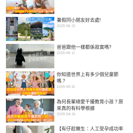
暑假同小朋友好去處!
2025-06-21
爸爸跟他一樣都係寂寞嗎?
2025-06-11
你知道世界上有多少個兒童節
嗎？
2025-05-31
為何長輩總愛干擾教育小孩？原
來真的有科學根據
2025-04-16
【有仔趁嫩生：人工受孕成功率