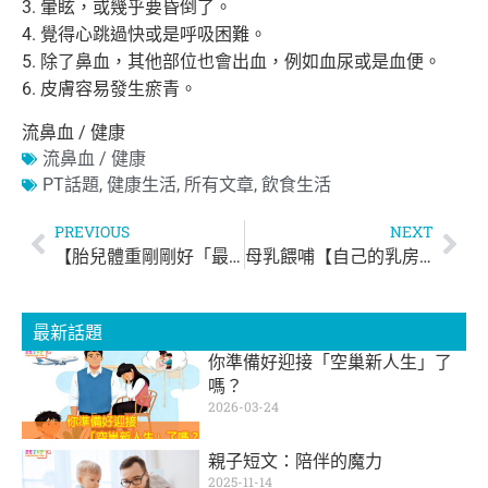
3. 暈眩，或幾乎要昏倒了。
4. 覺得心跳過快或是呼吸困難。
5. 除了鼻血，其他部位也會出血，例如血尿或是血便。
6. 皮膚容易發生瘀青。
流鼻血 / 健康
流鼻血 / 健康
PT話題
,
健康生活
,
所有文章
,
飲食生活
PREVIOUS
NEXT
【胎兒體重剛剛好「最好」】
母乳餵哺【自己的乳房脹痛自己緩解】
最新話題
你準備好迎接「空巢新人生」了
嗎？
2026-03-24
親子短文：陪伴的魔力
2025-11-14