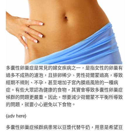
多囊性卵巢症是常見的婦女疾病之一，
是指女性的卵巢有
過多不成熟的濾泡，且排卵稀少、
男性荷爾蒙過高，導致
經期不規則、不孕，
甚至增加子宮內膜癌風險的一種病
症。有些大眾認為健康的食物，
其實會導致多囊性卵巢症
候群的問題更嚴重。因此，
想要減少荷爾蒙不平衡所導致
的問題，就要小心避免以下食物。
{adv here}
多囊性卵巢症候群病患常以豆漿代替牛奶，
用意是希望豆