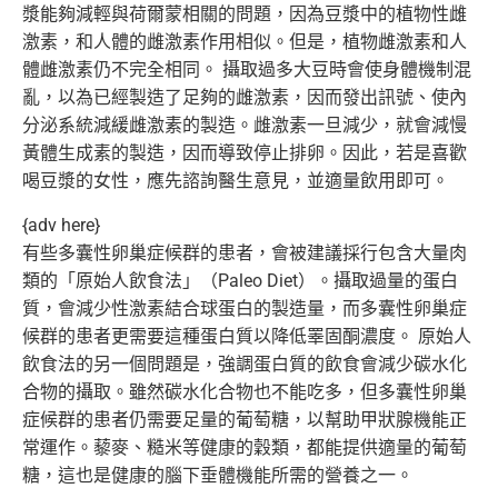
漿能夠減輕與荷爾蒙相關的問題，
因為豆漿中的植物性雌
激素，和人體的雌激素作用相似。但是，
植物雌激素和人
體雌激素仍不完全相同。 攝取過多大豆時會使身體機制混
亂，以為已經製造了足夠的雌激素，
因而發出訊號、使內
分泌系統減緩雌激素的製造。雌激素一旦減少，
就會減慢
黃體生成素的製造，因而導致停止排卵。因此，
若是喜歡
喝豆漿的女性，應先諮詢醫生意見，並適量飲用即可。
{adv here}
有些多囊性卵巢症候群的患者，會被建議採行包含大量肉
類的「
原始人飲食法」（Paleo Diet）。攝取過量的蛋白
質，
會減少性激素結合球蛋白的製造量，
而多囊性卵巢症
候群的患者更需要這種蛋白質以降低睪固酮濃度。 原始人
飲食法的另一個問題是，
強調蛋白質的飲食會減少碳水化
合物的攝取。
雖然碳水化合物也不能吃多，
但多囊性卵巢
症候群的患者仍需要足量的葡萄糖，
以幫助甲狀腺機能正
常運作。藜麥、糙米等健康的穀類，
都能提供適量的葡萄
糖，
這也是健康的腦下垂體機能所需的營養之一。