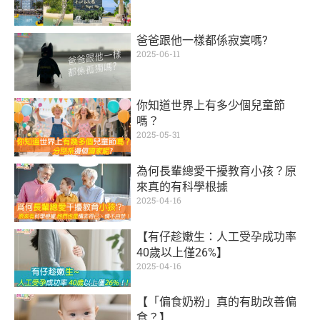
爸爸跟他一樣都係寂寞嗎?
2025-06-11
你知道世界上有多少個兒童節
嗎？
2025-05-31
為何長輩總愛干擾教育小孩？原
來真的有科學根據
2025-04-16
【有仔趁嫩生：人工受孕成功率
40歲以上僅26%】
2025-04-16
【「偏食奶粉」真的有助改善偏
食？】