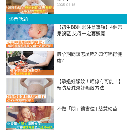
2025-04-15
熱門話題
【初生BB睡眠注意事項】4個常
見誤區 父母一定要避開
懷孕期間該怎麼吃? 如何吃得健
康?
【擊退妊娠紋！唔係冇可能！】
預防及減淡妊娠紋方法
不做「悶」讀書僮 | 慈慧幼苗