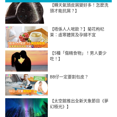
【轉天氣頭皮屑變好多！怎麼洗
頭才能抗屑？】
【唔係人人啱飲？】菊花枸杞
茶：虛寒體質及孕婦不宜
【5種「傷精食物」！男人要少
吃！】
BB仔一定要割包皮？
【太空館推出全新天象節目《夢
幻極光》】