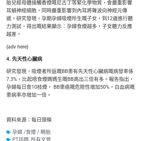
胎兒經母體接觸香煙嘅尼古丁等緊化學物質，會嚴重影響
耳蝸神經細胞，同時嚴重影響到內耳將聲波向神經元傳
遞。研究發現，孕期孕婦吸煙所生嘅子女，到12歲進行聽
力測試，得出嘅結果顯示：孕婦食煙越多，子女聽力反應
越差。
{adv here}
4. 先天性心臟病
研究發現，吸煙者所返嘅BB患有先天性心臟病嘅病發率係
7.3%，比起唔食煙媽媽生嘅BB高出三倍有多。報告指出，
孕婦每日食10枝煙， BB患癌嘅危險性增加50%，白血病嘅
患病率亦增加一倍。
資料來源：每日頭條
孕婦 /食煙 / 畸胎
PT話題
,
所有文章