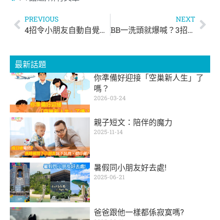
PREVIOUS
NEXT
4招令小朋友自動自覺做功課
BB一洗頭就爆喊？3招幫BB洗頭冇難度！
最新話題
你準備好迎接「空巢新人生」了
嗎？
2026-03-24
親子短文：陪伴的魔力
2025-11-14
暑假同小朋友好去處!
2025-06-21
爸爸跟他一樣都係寂寞嗎?