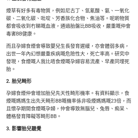
煙草有好多有毒物質，例如尼古丁、氫氰酸、氨、一氧化
碳、二氧化碳、吡啶、芳香族化合物、焦油等。呢啲物質
都會吸收到冇睇嘅血液，通過胎盤比BB吸收，嚴重嘅仲會
毒害BB健康。
而且孕婦食煙會導致嬰兒生長發育遲緩，亦會體弱多病，
出世一年內幻想嚴重疾病嘅危險性大，死亡率高。研究中
發現，食煙嘅人我比唔食煙嘅孕婦容易流產、早產同埋死
胎。
2. 胎兒畸形
孕婦食煙仲會增加胎兒先天性畸形機率。有資料顯示，食
煙嘅媽媽生出先天畸形BB嘅機率係非吸煙媽媽嘅23倍，而
且懷孕期間食煙嘅孕婦，仲會導致無腦兒、兔唇、痴呆、
體格發育障礙等畸形BB。
3. 影響胎兒聽覺