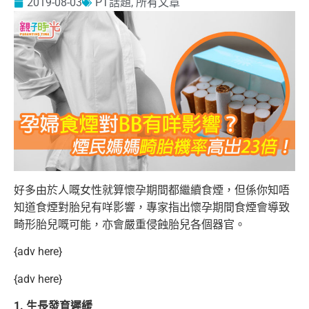
2019-08-03
PT話題
,
所有文章
好多由於人嘅女性就算懷孕期間都繼續食煙，但係你知唔
知道食煙對胎兒有咩影響，專家指出懷孕期間食煙會導致
畸形胎兒嘅可能，亦會嚴重侵蝕胎兒各個器官。
{adv here}
{adv here}
1. 生長發育遲緩