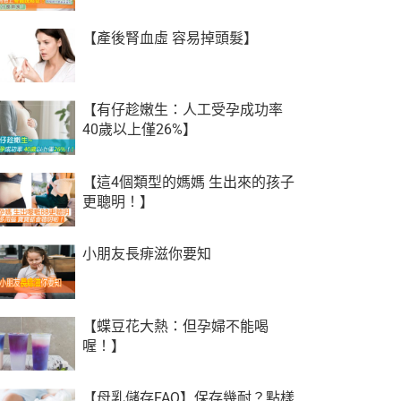
【產後腎血虛 容易掉頭髮】
【有仔趁嫩生：人工受孕成功率
40歲以上僅26%】
【這4個類型的媽媽 生出來的孩子
更聰明！】
小朋友長痱滋你要知
【蝶豆花大熱：但孕婦不能喝
喔！】
【母乳儲存FAQ】保存幾耐？點樣