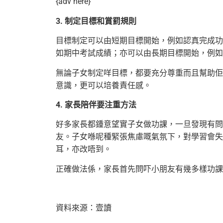
{adv here}
3. 制定目標和賞罰規則
目標制定可以由短期目標開始，例如認真完成功
如期中考試成績；亦可以由長期目標開始，例如
無論子女制定咩目標，都要充分尊重而且幫助佢
意識，更可以培養責任感。
4. 家長陪伴要注重方法
好多家長都鍾意望實子女做功課，一旦發現有問
友。子女喺呢種緊張焦慮嘅氣氛下，對學習會失
耳，亦改唔到。
正確做法係，家長首先問吓小朋友有幾多樣功課
資料來源：壹讀