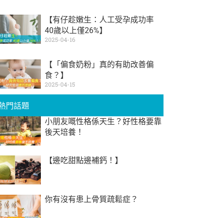
【有仔趁嫩生：人工受孕成功率
40歲以上僅26%】
2025-04-16
【「偏食奶粉」真的有助改善偏
食？】
2025-04-15
熱門話題
小朋友嘅性格係天生？好性格要靠
後天培養！
【邊吃甜點邊補鈣！】
你有沒有患上骨質疏鬆症？