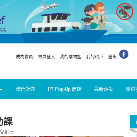
成為會員
會員登入
我的購物籃
我的賬戶
登出
澳門話題
PT Pop-Up 商店
最新活動
聯絡
功課
兒貼士