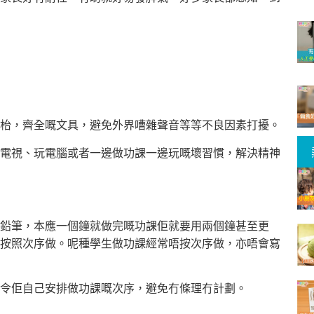
枱，齊全嘅文具，避免外界嘈雜聲音等等不良因素打擾。
電視、玩電腦或者一邊做功課一邊玩嘅壞習慣，解決精神
鉛筆，本應一個鐘就做完嘅功課佢就要用兩個鐘甚至更
按照次序做。呢種學生做功課經常唔按次序做，亦唔會寫
令佢自己安排做功課嘅次序，避免冇條理冇計劃。