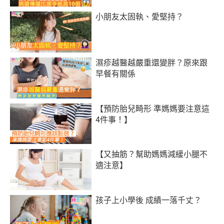
小朋友太固執、愛堅持？
濕疹越醫越嚴重還變胖？原來跟
早餐有關係
【預防胎兒畸形 準媽媽要注意這
4件事！】
【又抽筋？幫助媽媽減緩小腿不
適注意】
孩子上小學後 成績一落千丈？