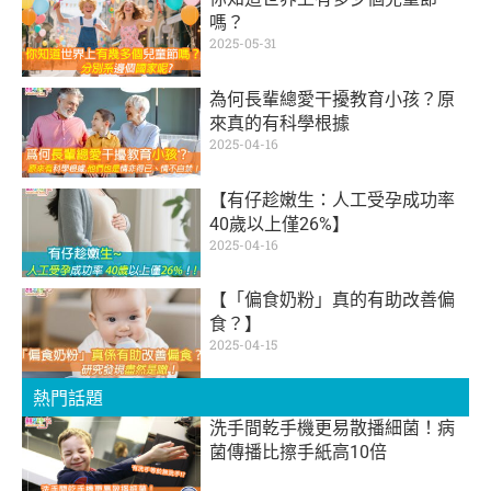
嗎？
2025-05-31
為何長輩總愛干擾教育小孩？原
來真的有科學根據
2025-04-16
【有仔趁嫩生：人工受孕成功率
40歲以上僅26%】
2025-04-16
【「偏食奶粉」真的有助改善偏
食？】
2025-04-15
熱門話題
洗手間乾手機更易散播細菌！病
菌傳播比擦手紙高10倍