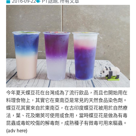
2016-09-22
PT話題
,
所有文章
今年夏天蝶豆花在台灣成為了流行飲品，而且也開始用在
料理食物上，其實它在東南亞是常見的天然食品染色劑。
蝶豆花其實來自於東南亞，在古印度蝶豆花被用於自然療
法，葉、花及嫩莢可使用或食用，當時蝶豆花是做為有毒
昆蟲或毒蛇咬傷的解毒劑，成熟種子有微毒可用來驅蟲。
{adv here}