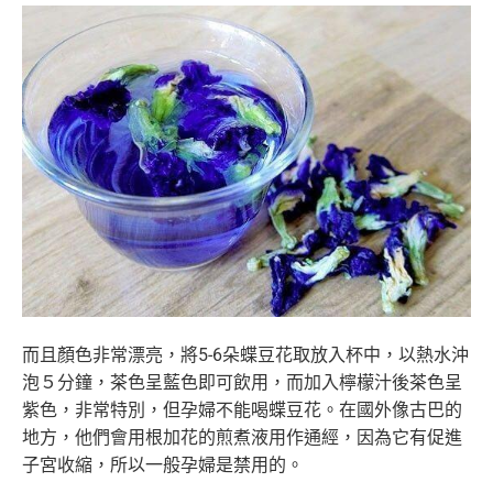
而且顏色非常漂亮，將5-6朵蝶豆花取放入杯中，以熱水沖
泡５分
鐘，茶色呈藍色即可飲用，而加入檸檬汁後茶色呈
紫色，非常特別，
但孕婦不能喝蝶豆花。在國外像古巴的
地方，
他們會用根加花的煎煮液用作通經，因為它有促進
子宮收縮，
所以一般孕婦是禁用的。