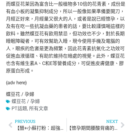
而蝶豆花茶因為富含比一般植物多10倍的花青素，成份是
有血小板
的凝集抑制成分，所以一般像如果準備要開刀，
月經正好來，
月經量又很大的人，或者是說已經懷孕，以
及有在吃一些抗凝血藥的
患者的話，要比較謹慎喝這樣的
飲料。雖然蝶豆花有飲用禁忌，
但功效也不少，對於長期
睡眠障礙者，可有效幫助入睡，
現今使用手機及電腦的
人，眼疾的危害是更為頻繁，
因此花青素抗氧化之功效可
促進血液循環、有助於維持在暗處的視覺
。此外，蝶豆花
也含有維生素A、C和E等營養成分，
可促進皮膚健康、膠
原蛋白形成。
{adv here}
蝶豆花 / 孕婦
蝶豆花 / 孕婦
PT話題
,
所有文章
PREVIOUS
NEXT
【醋+小蘇打粉：超強天然清潔劑】
【懷孕期間腰酸背痛的原因】