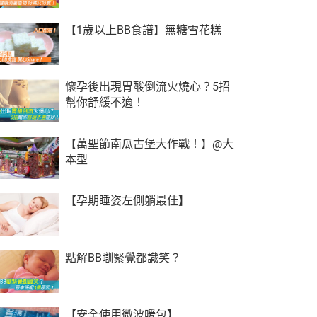
【1歲以上BB食譜】無糖雪花糕
懷孕後出現胃酸倒流火燒心？5招
幫你舒緩不適！
【萬聖節南瓜古堡大作戰！】@大
本型
【孕期睡姿左側躺最佳】
點解BB瞓緊覺都識笑？
【安全使用微波暖包】