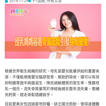
2019-11-29
PT話題
,
所有文章
根據世界衛生組織的研究，母乳是嬰兒能量供給的重要來
源，不僅能
增進嬰兒腦部發育、幫助鈣吸收，還可以有效
抑制腸胃道中病菌滋生
，降低過敏體質的發生率，惟餵母
乳一個月，流失骨質量等於停經後
婦女整年流失量，需補
充鈣質，趕走骨鬆隱藏殺手。
目前愛美女性因過度地防曬，缺乏陽光照射，使得身體難