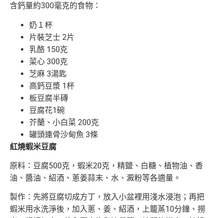
含鈣量約300毫克的食物：
奶１杯
片裝芝士 2片
乳酪 150克
菜心 300克
芝麻 3湯匙
高鈣豆漿 1杯
板豆腐半磚
豆腐花1碗
芥蘭、小白菜 200克
罐頭連骨沙甸魚 3條
紅燒蝦米豆腐
原料：豆腐500克，蝦米20克，精鹽、白糖、植物油、香
油、醬油、紹酒、蔥姜蒜末、水、澱粉等各適量。
製作：先將豆腐切成方丁，放入小盆裡用淺水浸泡；再把
蝦米用水洗淨後，加入蔥、姜、紹酒，上籠蒸10分鐘、撈