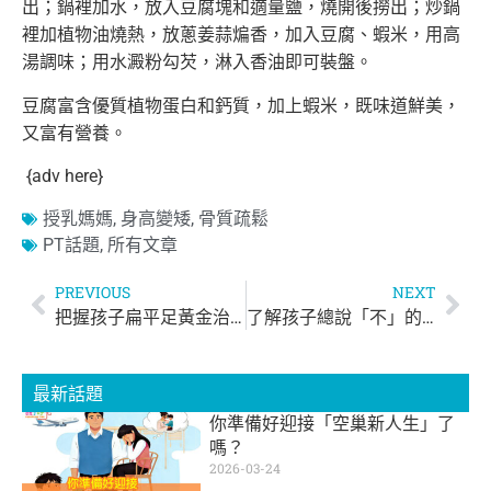
出；鍋裡加水，放入豆腐塊和適量鹽，燒開後撈出；炒鍋
裡加植物油燒熱，放蔥姜蒜煸香，加入豆腐、蝦米，用高
湯調味；用水澱粉勾芡，淋入香油即可裝盤。
豆腐富含優質植物蛋白和鈣質，加上蝦米，既味道鮮美，
又富有營養。
{adv here}
授乳媽媽
,
身高變矮
,
骨質疏鬆
PT話題
,
所有文章
PREVIOUS
NEXT
把握孩子扁平足黃金治療期
了解孩子總說「不」的原因
最新話題
你準備好迎接「空巢新人生」了
嗎？
2026-03-24