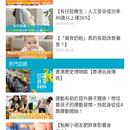
【有仔趁嫩生：人工受孕成功率
40歲以上僅26%】
2025-04-16
【「偏食奶粉」真的有助改善偏
食？】
2025-04-15
熱門話題
香港歷史博物館【香港玩具傳
奇】
運動有助於提升親子關係！想培
養孩子的運動習慣，快起身從這4
類運動開始！
【點解小朋友肥胖會影響身