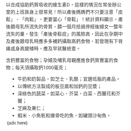
以合成協助
鈣質吸收的維生素D，這樣的情況在常坐辦公
室的上班族身上很常見
！所以產後媽媽們不只要注意「皮
鬆」、「肉鬆」，更要當心「骨鬆
」！統計資料顯示，產
後餵母乳所流失的骨質，餵一個月抵過停經後
婦女一整年
流失的量，發生「產後骨鬆症」的風險高，因此在孕期中
及產後餵母乳時應多多補鈣攝取高鈣食物，若發現有下背
痛或身高變
矮時，應及早就醫檢查。
含鈣豐富的食物；孕婦及哺乳母親應進食鈣質豐富的食
物；每天須攝
取鈣1000毫克；
牛奶和奶製品，如芝士、乳酪；宜選低脂的產品。
以傳統方法製成的板豆腐和加鈣的豆漿；
深綠色的蔬菜，如菜心、芥菜、白菜、西蘭花和芥
蘭；
芝麻及果仁；
蝦米、小魚乾和連骨吃的魚，如罐頭沙甸魚。
{adv here}