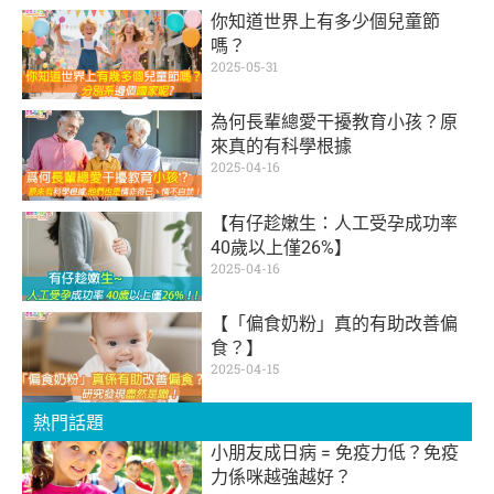
你知道世界上有多少個兒童節
嗎？
2025-05-31
為何長輩總愛干擾教育小孩？原
來真的有科學根據
2025-04-16
【有仔趁嫩生：人工受孕成功率
40歲以上僅26%】
2025-04-16
【「偏食奶粉」真的有助改善偏
食？】
2025-04-15
熱門話題
小朋友成日病 = 免疫力低？免疫
力係咪越強越好？