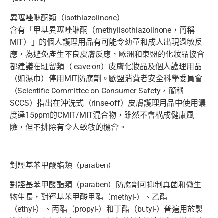
異噻唑啉酮類（isothiazolinone）
含有「甲基異噻唑啉酮（methylisothiazolinone，簡稱
MIT）」的個人護理用品有可能令幼童和成人出現過敏反
應，為避免產生不良皮膚反應，歐洲和東盟的化妝品協會
都建議在駐留類（leave-on）皮膚化妝品及個人護理用品
（如濕巾）停用MIT防腐劑。歐盟消費者安全科學委員會
（Scientific Committee on Consumer Safety，簡稱
SCCS）指出在沖洗式（rinse-off）皮膚護理用品中使用濃
度達15ppm的CMIT/MIT混合物，雖然不會構成健康風
險，但不排除有令人致敏的機會。
對羥基苯甲酸酯類（paraben）
對羥基苯甲酸酯類（paraben）防腐劑可抑制真菌和微生
物生長，對羥基苯甲酸甲酯（methyl-）、乙酯
（ethyl-）、丙酯（propyl-）和丁酯（butyl-）普遍用於製