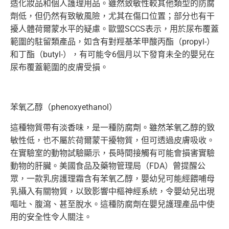
造化妝品和個人護理用品。雖然致敏性較其他類型的防腐
劑低，但仍然有致敏風險，尤其在傷口位置；部分也有干
擾人體荷爾蒙水平的疑慮。歐盟SCCS表示，用於尿布覆蓋
範圍的駐留類產品，如含有對羥基苯甲酸丙酯（propyl-）
和丁酯（butyl-），有可能令6個月以下發育未全的嬰兒在
尿布覆蓋範圍的皮膚受損。
苯氧乙醇（phenoxyethanol）
這種物質帶有淡香味，是一種防腐劑。雖然苯氧乙醇的致
敏性低，也不屬於荷爾蒙干擾物質，但可透過皮膚吸收。
在實驗室的動物試驗顯示，長時間接觸有可能會損害實驗
動物的肝臟。美國食品及藥物管理局（FDA）曾提醒公
眾，一款乳房護理霜含有苯氧乙醇，嬰幼兒可能經餵哺母
乳攝入有關物質，以致影響中樞神經系統，令嬰幼兒出現
嘔吐、腹瀉、甚至脫水。這種防腐劑在嬰兒護理產品中使
用的安全性令人關注。