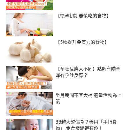
【懷孕初期要慎吃的食物】
【5種提升免疫力的食物】
【孕吐反應大不同】點解有啲孕
婦冇孕吐反應？
坐月期間不宜大補 適量活動為上
策
BB越大越偏食？善用「手指食
物」 令食飯變得有趣！