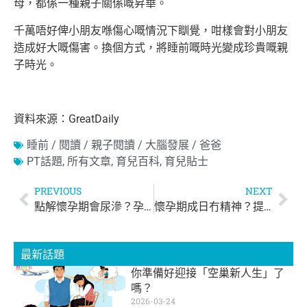
母，都係一種親子關係嘅昇華。
千萬唔好俾小朋友喺傷心嘅情況下瞓覺，咁樣會對小朋友
造成好大嘅傷害。換個方式，將睡前嘅時光變成珍貴嘅親
子時光。
資料來源：GreatDaily
睡前 / 閱讀 / 親子閱讀 / 大腦發展 / 爸爸
PT話題
,
所有文章
,
育兒百科
,
育兒貼士
PREVIOUS
NEXT
點解懷孕期會尿滲？孕婦尿滲正唔正常？
懷孕期成日冇精神？提神唔一定要飲咖啡！
最新話題
你準備好迎接「空巢新人生」了
嗎？
2026-03-24