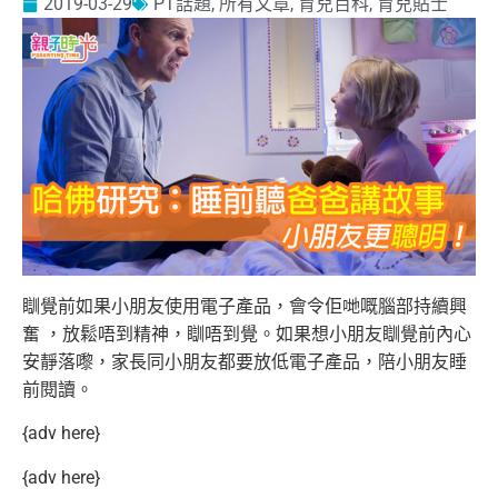
2019-03-29
PT話題
,
所有文章
,
育兒百科
,
育兒貼士
瞓覺前如果小朋友使用電子產品，會令佢哋嘅腦部持續興
奮 ，放鬆唔到精神，瞓唔到覺。如果想小朋友瞓覺前內心
安靜落嚟，家長同小朋友都要放低電子產品，陪小朋友睡
前閱讀。
{adv here}
{adv here}