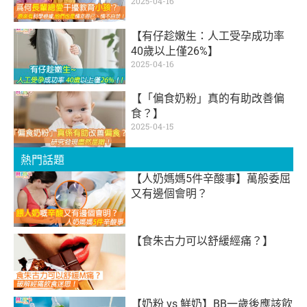
2025-04-16
【有仔趁嫩生：人工受孕成功率
40歲以上僅26%】
2025-04-16
【「偏食奶粉」真的有助改善偏
食？】
2025-04-15
熱門話題
【人奶媽媽5件辛酸事】萬般委屈
又有邊個會明？
【食朱古力可以舒緩經痛？】
【奶粉 vs 鮮奶】BB一歲後應該飲